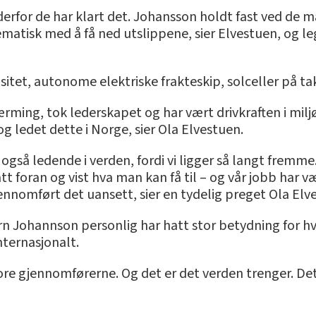
 derfor de har klart det. Johansson holdt fast ved de
ematisk med å få ned utslippene, sier Elvestuen, og le
sitet, autonome elektriske frakteskip, solceller på t
rming, tok lederskapet og har vært drivkraften i miljø
g ledet dette i Norge, sier Ola Elvestuen.
 også ledende i verden, fordi vi ligger så langt fremme
tt foran og vist hva man kan få til – og vår jobb har 
ennomført det uansett, sier en tydelig preget Ola Elv
n Johannson personlig har hatt stor betydning for hv
nternasjonalt.
ore gjennomførerne. Og det er det verden trenger. Dett