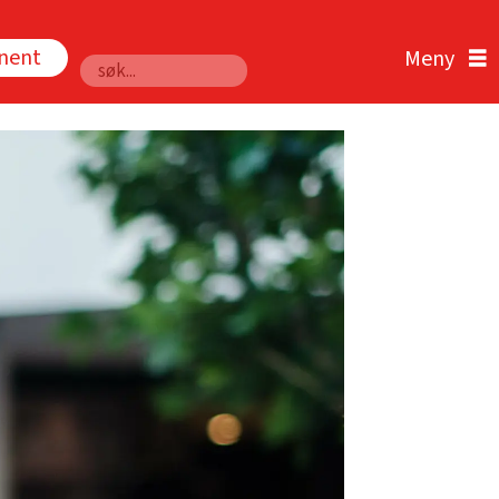
nnent
Søk