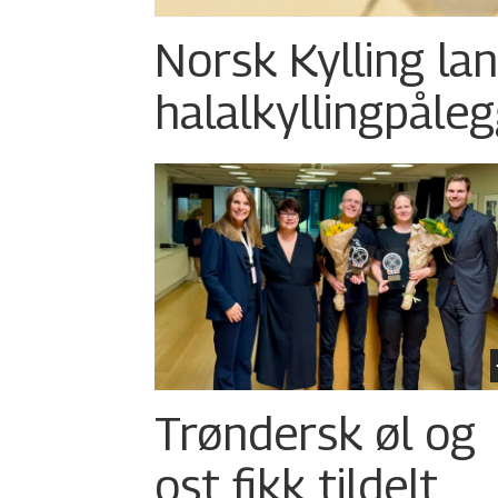
Norsk Kylling la
halalkylling­påleg
Trøndersk øl og
ost fikk tildelt