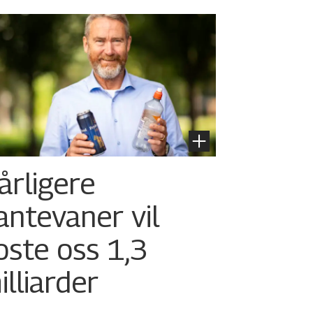
årligere
antevaner vil
oste oss 1,3
illiarder