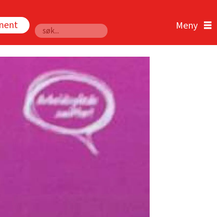
nnent
Søk