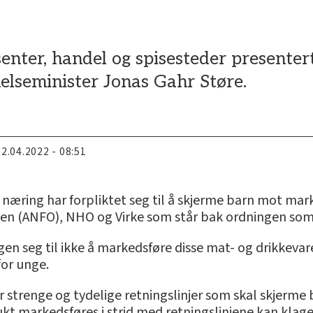
U
enter, handel og spisesteder presenter
elseminister Jonas Gahr Støre.
22.04.2022 - 08:51
næring har forpliktet seg til å skjerme barn mot mar
en (ANFO), NHO og Virke som står bak ordningen som v
en seg til ikke å markedsføre disse mat- og drikkevare
for unge.
r strenge og tydelige retningslinjer som skal skjerm
kt markedsføres i strid med retningslinjene kan klage t