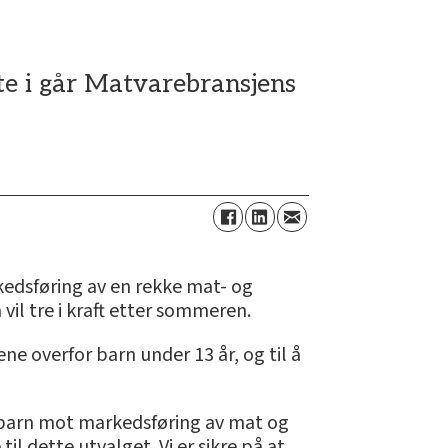
te i går Matvarebransjens
kedsføring av en rekke mat- og
il tre i kraft etter sommeren.
ne overfor barn under 13 år, og til å
e barn mot markedsføring av mat og
il dette utvalget. Vi er sikre på at