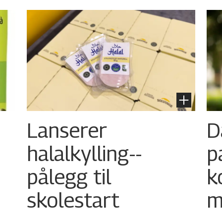
Lanserer
D
halalkylling-­
p
pålegg til
k
skolestart
m