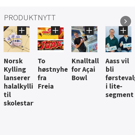
PRODUKTNYTT
Knalltall
Aass vil
Brus og
Hard
ter
for Açai
bli
jus fra
iste fra
Bowl
førstevalg
Berentsen
Hansa
i lite-
segment