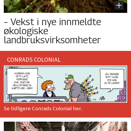
– Vekst i nye innmeldte
økologiske
landbruksvirksomheter
CONRADS COLONIAL
Se tidligere Conrads Colonial her.