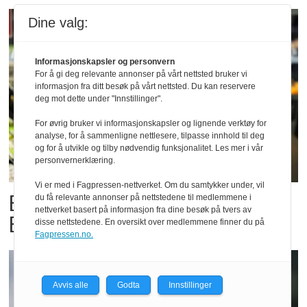
Dine valg:
Informasjonskapsler og personvern
For å gi deg relevante annonser på vårt nettsted bruker vi
informasjon fra ditt besøk på vårt nettsted. Du kan reservere
deg mot dette under "Innstillinger".
For øvrig bruker vi informasjonskapsler og lignende verktøy for
analyse, for å sammenligne nettlesere, tilpasse innhold til deg
og for å utvikle og tilby nødvendig funksjonalitet. Les mer i vår
personvernerklæring.
Vi er med i Fagpressen-nettverket. Om du samtykker under, vil
Billigbonanza da Norge slo
du få relevante annonser på nettstedene til medlemmene i
nettverket basert på informasjon fra dine besøk på tvers av
Elfenbenkysten
disse nettstedene. En oversikt over medlemmene finner du på
Fagpressen.no.
Avvis alle
Godta
Innstillinger