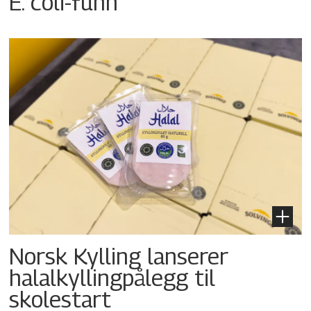
E. coli-funn
Norsk Kylling lanserer
halalkyllingpålegg til
skolestart