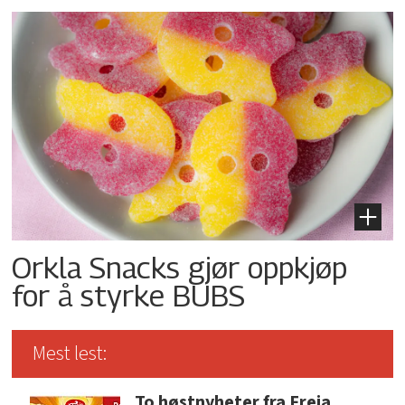
Orkla Snacks gjør oppkjøp
for å styrke BUBS
Mest lest:
To høstnyheter fra Freia