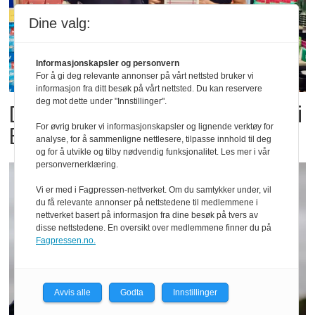
Dine valg:
Informasjonskapsler og personvern
For å gi deg relevante annonser på vårt nettsted bruker vi
informasjon fra ditt besøk på vårt nettsted. Du kan reservere
deg mot dette under "Innstillinger".
Dette er landets beste Post i
Butikk
For øvrig bruker vi informasjonskapsler og lignende verktøy for
analyse, for å sammenligne nettlesere, tilpasse innhold til deg
og for å utvikle og tilby nødvendig funksjonalitet. Les mer i vår
personvernerklæring.
Vi er med i Fagpressen-nettverket. Om du samtykker under, vil
du få relevante annonser på nettstedene til medlemmene i
nettverket basert på informasjon fra dine besøk på tvers av
disse nettstedene. En oversikt over medlemmene finner du på
Fagpressen.no.
Avvis alle
Godta
Innstillinger