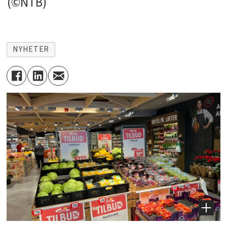
(©NTB)
NYHETER