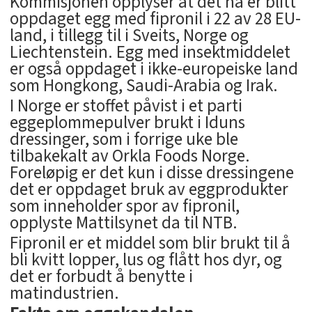
Kommisjonen opplyser at det nå er blitt
oppdaget egg med fipronil i 22 av 28 EU-
land, i tillegg til i Sveits, Norge og
Liechtenstein. Egg med insektmiddelet
er også oppdaget i ikke-europeiske land
som Hongkong, Saudi-Arabia og Irak.
I Norge er stoffet påvist i et parti
eggeplommepulver brukt i Iduns
dressinger, som i forrige uke ble
tilbakekalt av Orkla Foods Norge.
Foreløpig er det kun i disse dressingene
det er oppdaget bruk av eggprodukter
som inneholder spor av fipronil,
opplyste Mattilsynet da til NTB.
Fipronil er et middel som blir brukt til å
bli kvitt lopper, lus og flått hos dyr, og
det er forbudt å benytte i
matindustrien.