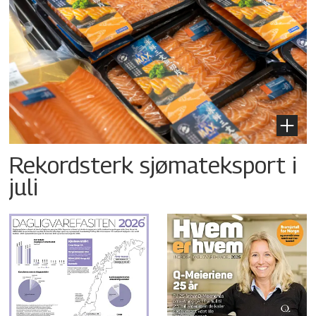
Rekordsterk sjømateksport i
juli