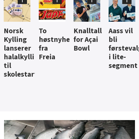
Knalltall
Aass vil
Brus og
Hard
ter
for Açai
bli
jus fra
iste fra
Bowl
førstevalg
Berentsen
Hansa
i lite-
segment