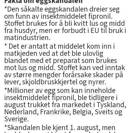
Fakta om eggskandalen
*Den såkalte eggskandalen dreier seg
om funn av insektmiddelet fipronil.
Stoffet brukes for å bli kvitt lus og midd
fra husdyr, men er forbudt i EU til bruk i
matindustrien.
* Det er antatt at middelet kom inn i
matkjeden ved at det ble ulovlig
blandet med et preparat som brukes
mot lus og midd. Stoffet kan ved inntak
av større mengder forårsake skader på
lever, skjoldbruskkjertel og nyrer.
*Millioner av egg som kan inneholde
insektmiddelet fipronil, ble tidligere i
august trukket fra markedet i Tyskland,
Nederland, Frankrike, Belgia, Sveits og
Sverige.
*Skandalen ble kjent 1. august, men