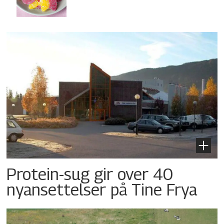
Protein-sug gir over 40
nyansettelser på Tine Frya