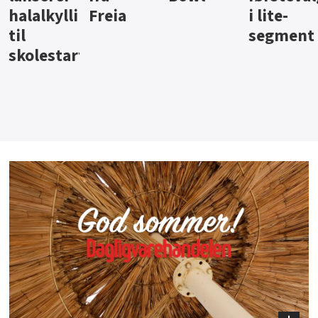
i lite-
segment