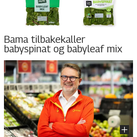
Bama tilbakekaller
babyspinat og babyleaf mix