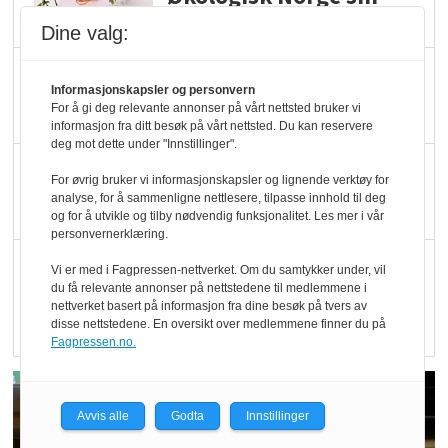
hederspris
Dine valg:
Blir enklere å velge
Informasjonskapsler og personvern
økologisk i butikkhylla
For å gi deg relevante annonser på vårt nettsted bruker vi
informasjon fra ditt besøk på vårt nettsted. Du kan reservere
deg mot dette under "Innstillinger".
Kolonihagen sliter
For øvrig bruker vi informasjonskapsler og lignende verktøy for
med å få tak i nok melk
analyse, for å sammenligne nettlesere, tilpasse innhold til deg
og for å utvikle og tilby nødvendig funksjonalitet. Les mer i vår
personvernerklæring.
Rapport: Økokundene
Vi er med i Fagpressen-nettverket. Om du samtykker under, vil
du få relevante annonser på nettstedene til medlemmene i
er klare! Er markedet
nettverket basert på informasjon fra dine besøk på tvers av
det?
disse nettstedene. En oversikt over medlemmene finner du på
Fagpressen.no.
Avvis alle
Godta
Innstillinger