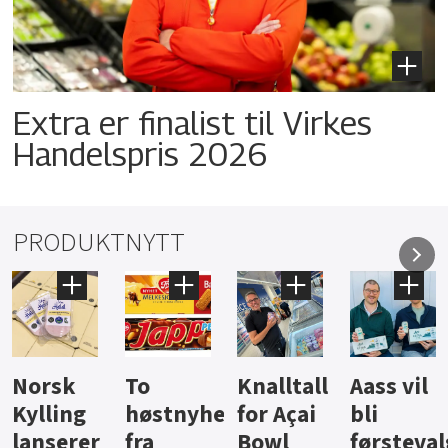
Extra er finalist til Virkes
Handelspris 2026
PRODUKTNYTT
Knalltall
Aass vil
Brus og
Hard
ter
for Açai
bli
jus fra
iste fra
Bowl
førstevalg
Berentsen
Hansa