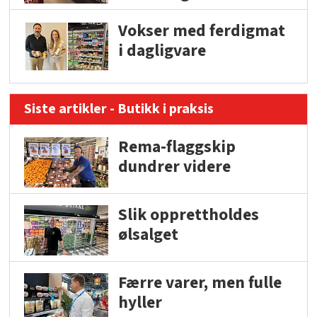
Vokser med ferdigmat
i dagligvare
Siste artikler - Butikk i praksis
Rema-flaggskip
dundrer videre
Slik opprettholdes
ølsalget
Færre varer, men fulle
hyller