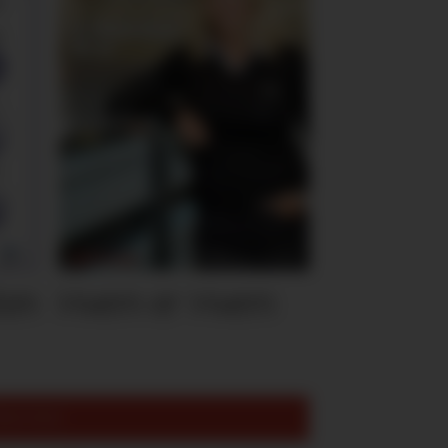
ten
Hvem er Hvem
est lest: