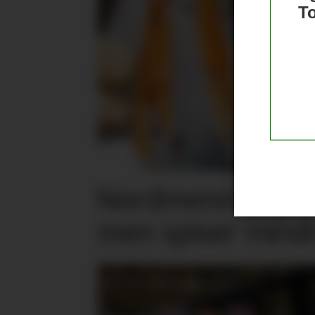
T
Nordmenn er posi
men spiser mind