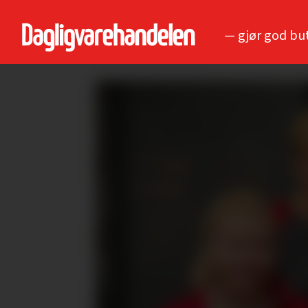
— gjør god bu