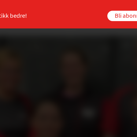
tikk bedre!
Bli abo