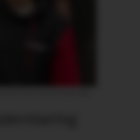
Oda Schou. Bak fra venstre: Hanne Øien, Malin
odernisering