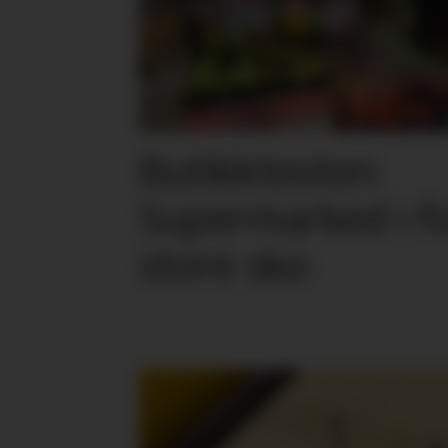
Butikktesten:
Supermarked i f
store sko