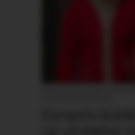
Europris Kyrksæterøra-gjengen er klar til gjenåp
Ekseth Mandal og Alfi Ekseth Mandal.
Europris-buti
og utvidelse 