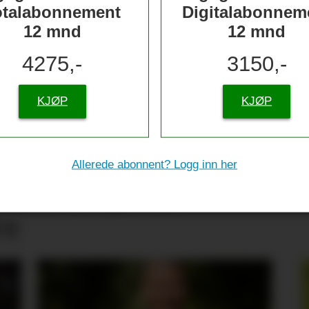
otalabonnement
Digitalabonnem
12 mnd
12 mnd
4275,-
3150,-
KJØP
KJØP
Allerede abonnent? Logg inn her
tive til sjømat –
re