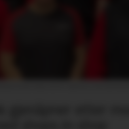
ning kommende tirsdag. Foran fra v.: Sigrid Auset, Esther Gjersdal og 
kk gjenåpner etter m
med shops-in-shop