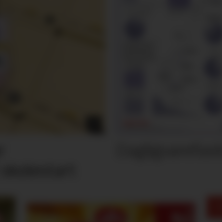
Dagligvarefasi
r
 skolestart
M