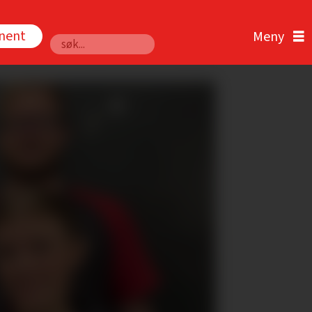
nnent
Søk