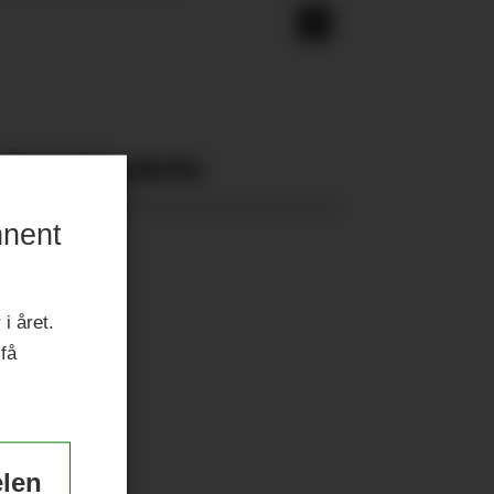
Nyeste eAvis:
nnent
i året.
 få
elen