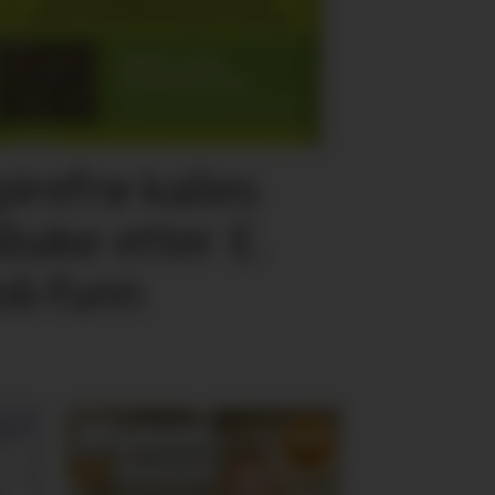
pirefrø kalles
ilbake etter E.
oli-funn