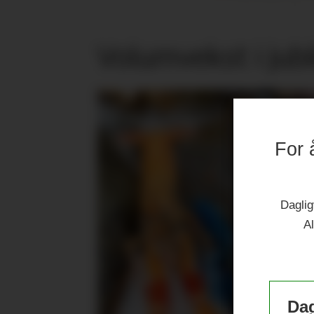
Volumvekst i jub
For 
Daglig
Al
Dag