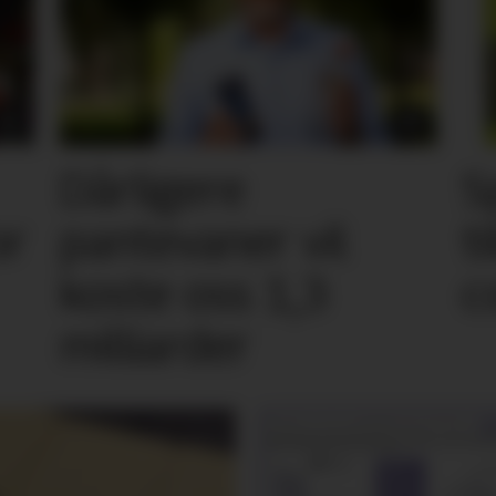
Dårligere
S
or
pantevaner vil
t
koste oss 1,3
c
milliarder