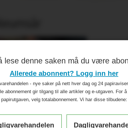
ileumsår
å lese denne saken må du være abo
Allerede abonnent? Logg inn her
varehandelen - nye saker på nett hver dag og 24 papiraviser 
le abonnement gir tilgang til alle artikler og e-utgaven. For å
papirutgaven, velg totalabonnement. Vi har disse tilbudene:
ligvarehandelen
Dagligvarehand