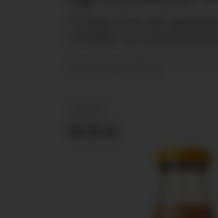
Tirsdag neste uke gjenåpne
utvidelse og modernisering
08.10.2025 - 15:12
PUBLISERT
NYHETER