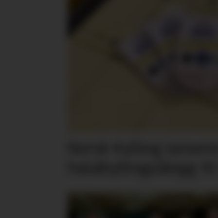
Norsk Kylling lansere
halalkyllingpålegg til