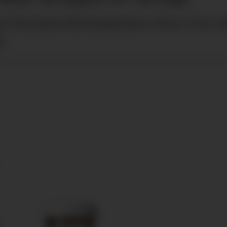
r Europris Kyrksæterøra etter å ha vær
.