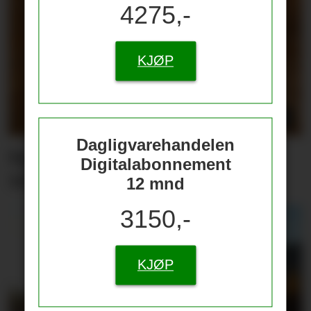
4275,-
KJØP
Dagligvarehandelen
Nyhetsbrevet tar
Digitalabonnement
sommerferie
12 mnd
3150,-
KJØP