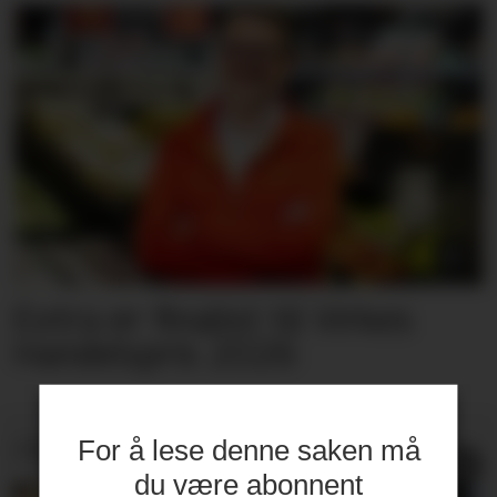
Extra er finalist til Virkes
Handelspris 2026
PRODUKTNYTT
For å lese denne saken må
du være abonnent