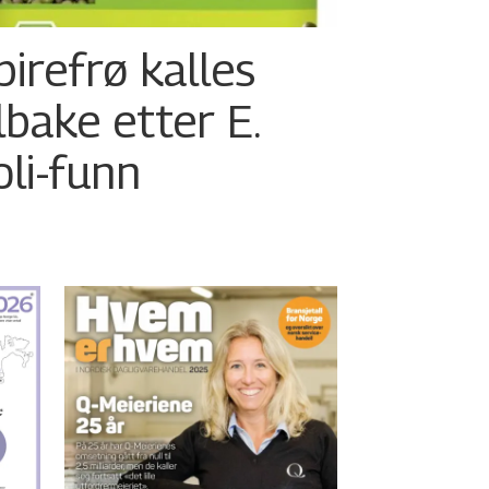
pirefrø kalles
ilbake etter E.
oli-funn