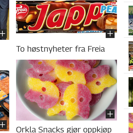
To høstnyheter fra Freia
Orkla Snacks gjør oppkjøp