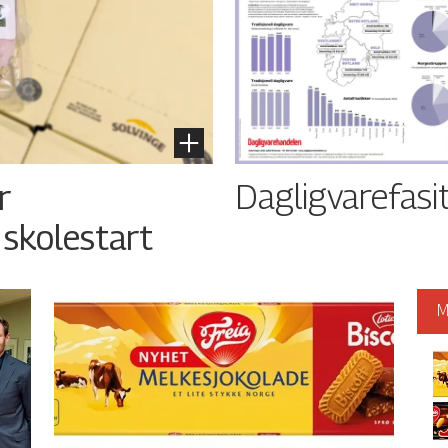
Dagligvarefasi
r
 skolestart
M