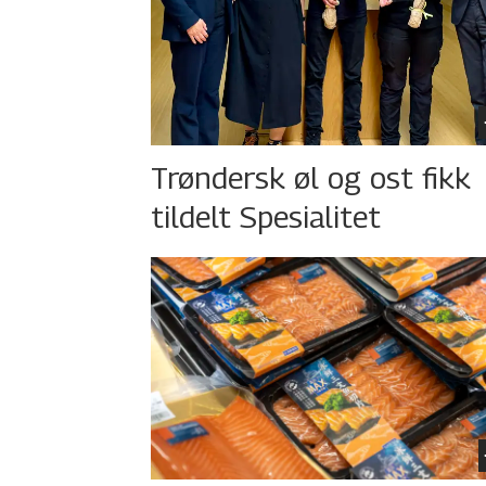
Trøndersk øl og ost fikk
tildelt Spesialitet