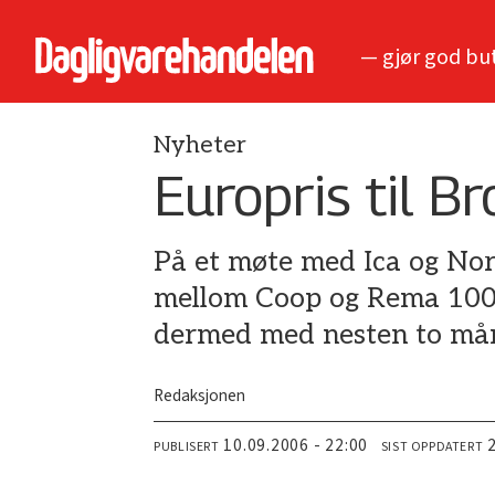
— gjør god bu
Nyheter
Europris til B
På et møte med Ica og Nor
mellom Coop og Rema 1000 
dermed med nesten to må
Redaksjonen
10.09.2006 - 22:00
PUBLISERT
SIST OPPDATERT