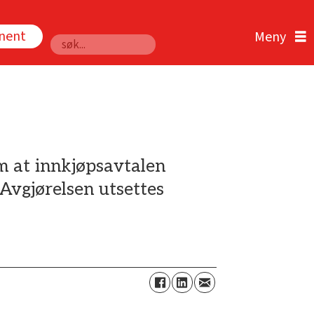
nnent
Søk
m at innkjøpsavtalen
Avgjørelsen utsettes