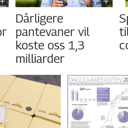
Dårligere
S
or
pantevaner vil
t
koste oss 1,3
c
milliarder