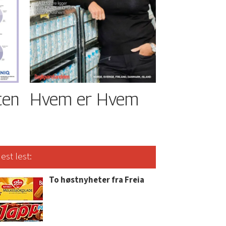
ten
Hvem er Hvem
est lest:
To høstnyheter fra Freia