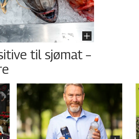
tive til sjømat –
re