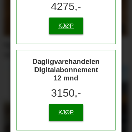
4275,-
KJØP
Nyhetsbrevet tar
sommerferie
Dagligvarehandelen
Digitalabonnement
12 mnd
3150,-
KJØP