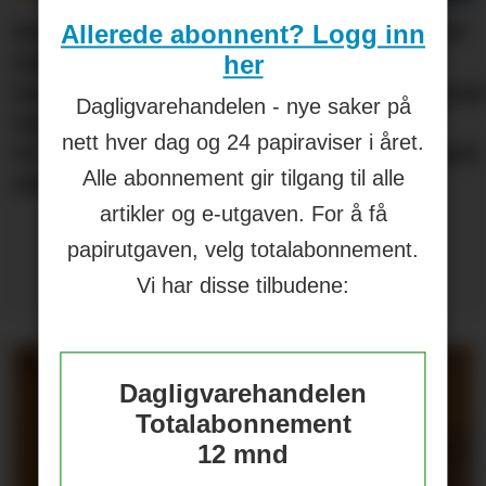
Knalltall
Aass vil
Brus og
Hard
Allerede abonnent? Logg inn
ter
for Açai
bli
jus fra
iste fra
her
Bowl
førstevalg
Berentsen
Hansa
Dagligvarehandelen - nye saker på
i lite-
nett hver dag og 24 papiraviser i året.
segment
Alle abonnement gir tilgang til alle
artikler og e-utgaven. For å få
papirutgaven, velg totalabonnement.
Vi har disse tilbudene:
Dagligvarehandelen
Totalabonnement
12 mnd