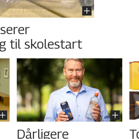
nserer
g til skolestart
Dårligere
T