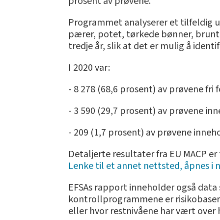
prosent av prøvene.
Programmet analyserer et tilfeldig u
pærer, potet, tørkede bønner, brunt r
tredje år, slik at det er mulig å ide
I 2020 var:
- 8 278 (68,6 prosent) av prøvene fri
- 3 590 (29,7 prosent) av prøvene inne
- 209 (1,7 prosent) av prøvene inneh
Detaljerte resultater fra EU MACP er
Lenke til et annet nettsted, åpnes i n
EFSAs rapport inneholder også data 
kontrollprogrammene er risikobasert
eller hvor restnivåene har vært over h