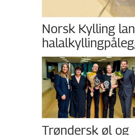
Norsk Kylling la
halalkylling­påleg
Trøndersk øl og