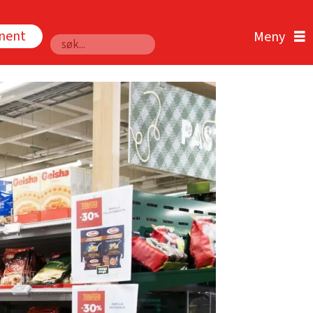
nnent
Søk