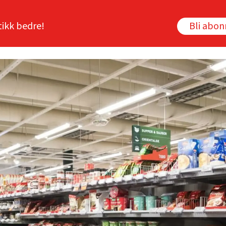
tikk bedre!
Bli abo