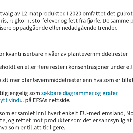
tvalg av 12 matprodukter. I 2020 omfattet det gulrot, 
is, rugkorn, storfelever og fett fra fjørfe. De samme 
ntifisere oppadgående eller nedadgående trender.
 for kvantifiserbare nivåer av plantevernmiddelrester
holdt en eller flere rester i konsentrasjoner under elle
oldt mer plantevernmiddelrester enn hva som er tilla
 tilgjengelig som
søkbare diagrammer og grafer
ytt vindu.
på EFSAs nettside.
som er samlet inn i hvert enkelt EU-medlemsland, No
e, og rettet mot produkter som det er sannsynlig at 
va som er tillatt tidligere.