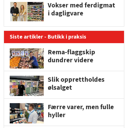
Vokser med ferdigmat
i dagligvare
Siste artikler - Butikk i praksis
Rema-flaggskip
dundrer videre
Slik opprettholdes
ølsalget
Færre varer, men fulle
hyller