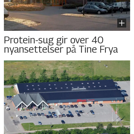
Protein-sug gir over 40
nyansettelser på Tine Frya