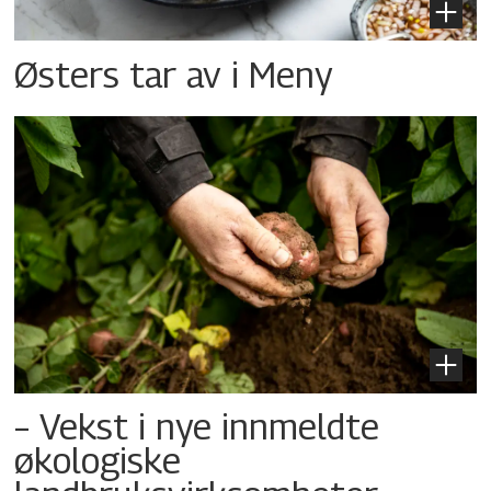
Østers tar av i Meny
– Vekst i nye innmeldte
økologiske