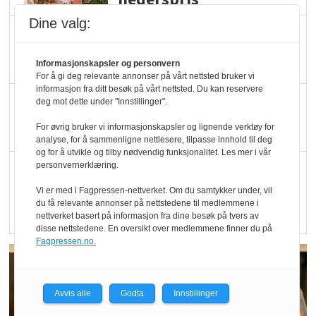
Dine valg:
Blir enklere å velge
økologisk i butikkhylla
Informasjonskapsler og personvern
For å gi deg relevante annonser på vårt nettsted bruker vi
informasjon fra ditt besøk på vårt nettsted. Du kan reservere
Kolonihagen sliter
deg mot dette under "Innstillinger".
med å få tak i nok melk
For øvrig bruker vi informasjonskapsler og lignende verktøy for
analyse, for å sammenligne nettlesere, tilpasse innhold til deg
og for å utvikle og tilby nødvendig funksjonalitet. Les mer i vår
personvernerklæring.
Rapport: Økokundene
er klare! Er markedet
Vi er med i Fagpressen-nettverket. Om du samtykker under, vil
du få relevante annonser på nettstedene til medlemmene i
det?
nettverket basert på informasjon fra dine besøk på tvers av
disse nettstedene. En oversikt over medlemmene finner du på
Fagpressen.no.
Avvis alle
Godta
Innstillinger