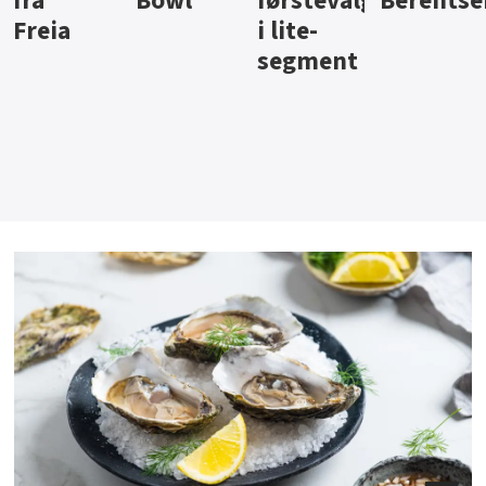
Bowl
førstevalg
Berentsen
Hansa
i lite-
segment