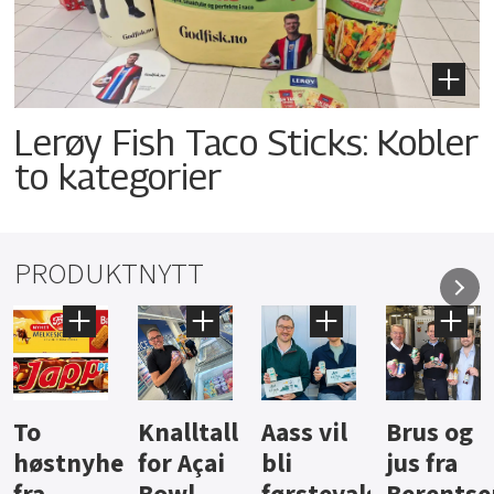
Lerøy Fish Taco Sticks: Kobler
to kategorier
PRODUKTNYTT
Knalltall
Aass vil
Brus og
Hard
ter
for Açai
bli
jus fra
iste fra