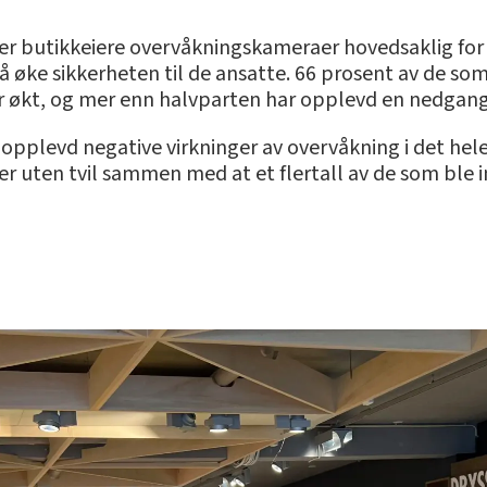
er butikkeiere overvåkningskameraer hovedsaklig for å 
 å øke sikkerheten til de ansatte. 66 prosent av de som
har økt, og mer enn halvparten har opplevd en nedgang 
opplevd negative virkninger av overvåkning i det hele t
ger uten tvil sammen med at et flertall av de som ble