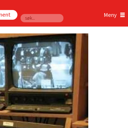
nnent
Søk