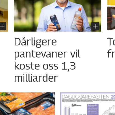
Dårligere
T
pantevaner vil
f
koste oss 1,3
milliarder