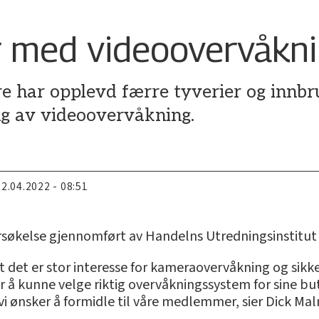
r med videoovervåkn
re har opplevd færre tyverier og innbr
ing av videoovervåkning.
22.04.2022 - 08:51
søkelse gjennomført av Handelns Utredningsinstitut
 det er stor interesse for kameraovervåkning og sikke
r å kunne velge riktig overvåkningssystem for sine b
vi ønsker å formidle til våre medlemmer, sier Dick Mal