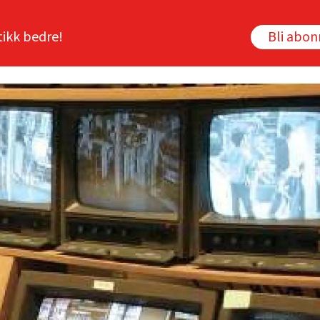
tikk bedre!
Bli abo