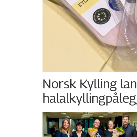
Norsk Kylling la
halalkylling­påleg