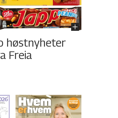
o høstnyheter
ra Freia