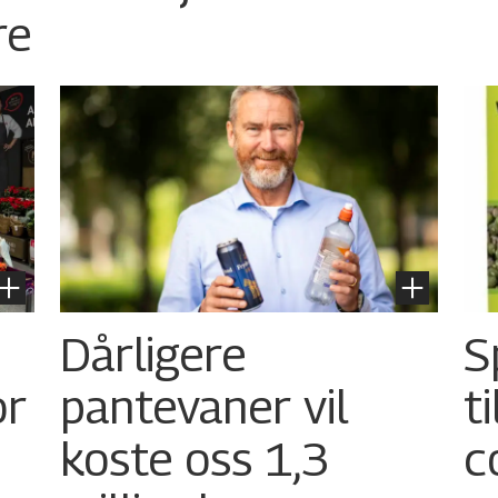
re
Dårligere
S
or
pantevaner vil
t
koste oss 1,3
c