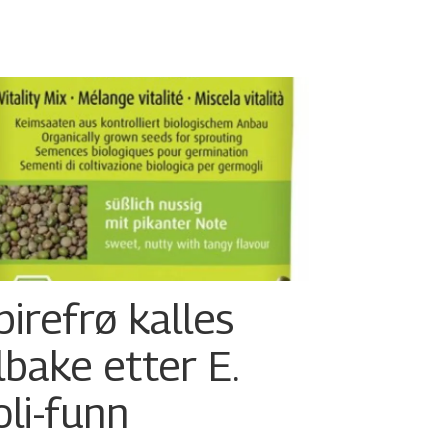
pirefrø kalles
ilbake etter E.
oli-funn