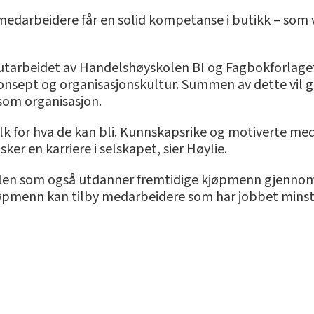
ere medarbeidere får en solid kompetanse i butikk – s
tarbeidet av Handelshøyskolen BI og Fagbokforlaget
 konsept og organisasjonskultur. Summen av dette vil
 som organisasjon.
olk for hva de kan bli. Kunnskapsrike og motiverte med
er en karriere i selskapet, sier Høylie.
len som også utdanner fremtidige kjøpmenn gjenno
jøpmenn kan tilby medarbeidere som har jobbet minst 