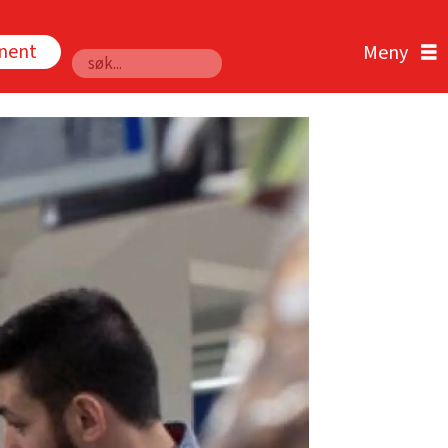
nnent
Søk