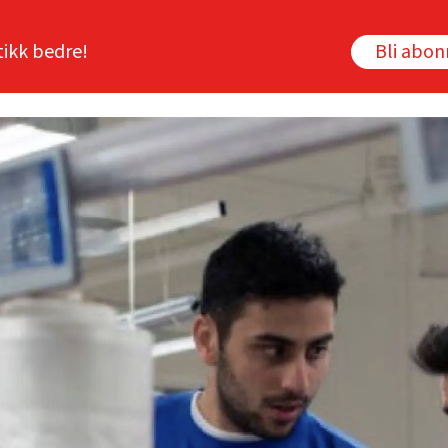
tikk bedre!
Bli abo