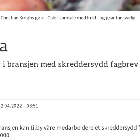
ristian Kroghs gate i Oslo i samtale med frukt- og grøntansvarlig.
ma
 i bransjen med skreddersydd fagbrev i
22.04.2022 - 08:51
bransjen kan tilby våre medarbeidere et skreddersydd fag
1000.