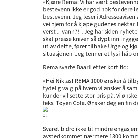
«Kjære Rema! Vi har vært bestevenner 
bestevenn ikke er god nok for dere le
bestevenn. Jeg leser i Adresseavisen
vei hjem for å kjøpe gudenes nektar. 
verst ... vann?! .. Jeg har siden nyhe
skal presse kniven så dypt inn i rygge
ut av dette, fører tilbake Urge og kj
situasjonen. Jeg tenner et lys i håp 
Rema svarte Baarli etter kort tid:
«Hei Niklas! REMA 1000 ønsker å tilby
tydelig valg på hvem vi ønsker å sam
kunder vil sette stor pris på. Vi øns
feks. Tøyen Cola. Ønsker deg en fin d
».
Svaret bidro ikke til mindre engasje
avstedkommet nærmere 1300 komm