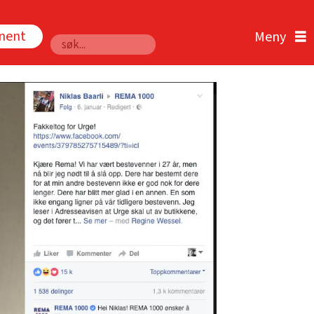
nnent
Søk