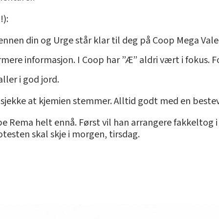
):
vennen din og Urge står klar til deg på Coop Mega Vale
ere informasjon. I Coop har ”Æ” aldri vært i fokus. For
ller i god jord.
 å sjekke at kjemien stemmer. Alltid godt med en bestev
pe Rema helt ennå. Først vil han arrangere fakkeltog 
esten skal skje i morgen, tirsdag.