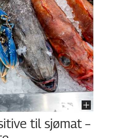
tive til sjømat –
re