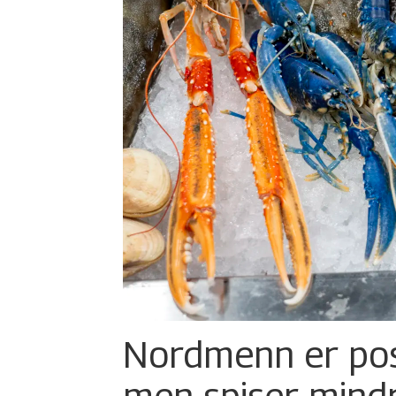
Nordmenn er posi
men spiser mind