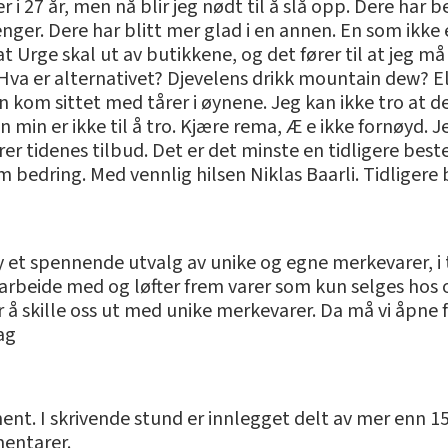
i 27 år, men nå blir jeg nødt til å slå opp. Dere har 
nger. Dere har blitt mer glad i en annen. En som ikke 
 at Urge skal ut av butikkene, og det fører til at jeg
Hva er alternativet? Djevelens drikk mountain dew? Ell
ten kom sittet med tårer i øynene. Jeg kan ikke tro at d
n min er ikke til å tro. Kjære rema, Æ e ikke fornøyd. J
ører tidenes tilbud. Det er det minste en tidligere bes
om bedring. Med vennlig hilsen Niklas Baarli. Tidliger
 et spennende utvalg av unike og egne merkevarer, i til
arbeide med og løfter frem varer som kun selges hos os
ker å skille oss ut med unike merkevarer. Da må vi åpn
ag
ment. I skrivende stund er innlegget delt av mer enn 1
entarer.