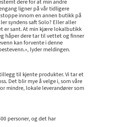
bestemt dere for at min andre
engang ligner på vår tidligere
 må stoppe innom en annen butikk på
er syndens saft Solo? Eller aller
et er sant. At min kjære lokalbutikk
eg håper dere tar til vettet og finner
tevenn kan forvente i denne
e bestevenn.», lyder meldingen.
legg til kjente produkter. Vi tar et
s. Det blir mye å velge i, som våre
e for mindre, lokale leverandører som
500 personer, og det har