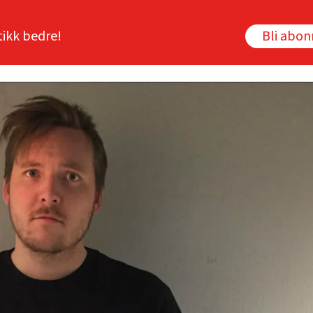
tikk bedre!
Bli abo