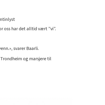
ntinlyst
 oss har det alltid vært ”vi”.
enn.», svarer Baarli.
i Trondheim og marsjere til