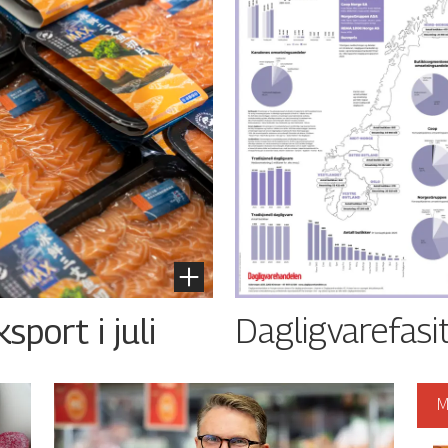
Dagligvarefasi
port i juli
M