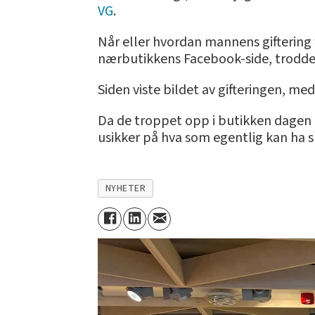
VG
.
Når eller hvordan mannens giftering 
nærbutikkens Facebook-side, trodde h
Siden viste bildet av gifteringen, me
Da de troppet opp i butikken dagen et
usikker på hva som egentlig kan ha sk
NYHETER