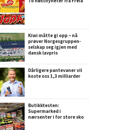
To høstnyheter fra Freia
Kiwi måtte gi opp – nå
prøver Norgesgruppen-
selskap seg igjen med
dansk lavpris
Dårligere pantevaner vil
koste oss 1,3 milliarder
Butikktesten:
Supermarked i
nærsenter i for store sko