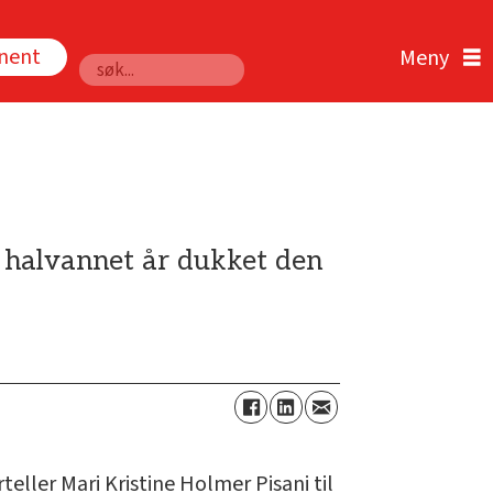
nnent
Søk
er halvannet år dukket den
rteller Mari Kristine Holmer Pisani til