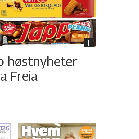
o høstnyheter
ra Freia