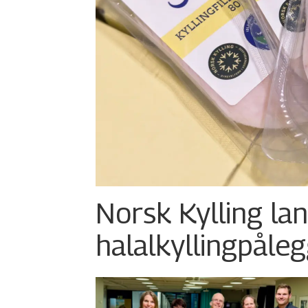
Norsk Kylling la
halalkylling­påleg