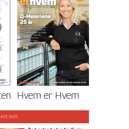
ten
Hvem er Hvem
est lest: