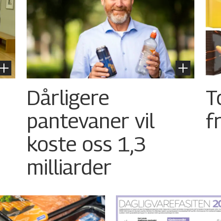
Dårligere
T
pantevaner vil
f
koste oss 1,3
milliarder