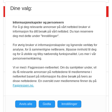
Dine valg:
Siste artikler - Økologisk
Kolonihagens norske
Informasjonskapsler og personvern
For å gi deg relevante annonser på vårt nettsted bruker vi
yoghurt: Trues av
informasjon fra ditt besøk på vårt nettsted. Du kan reservere
deg mot dette under "Innstillinger".
melkemangel
For øvrig bruker vi informasjonskapsler og lignende verktøy for
analyse, for å sammenligne nettlesere, tilpasse innhold til deg
Marit Kolby vant
og for å utvikle og tilby nødvendig funksjonalitet. Les mer i vår
Økologisk Norge sin
personvernerklæring.
hederspris
Vi er med i Fagpressen-nettverket. Om du samtykker under, vil
du få relevante annonser på nettstedene til medlemmene i
nettverket basert på informasjon fra dine besøk på tvers av
Blir enklere å velge
disse nettstedene. En oversikt over medlemmene finner du på
økologisk i butikkhylla
Fagpressen.no.
Kolonihagen sliter
Avvis alle
Godta
Innstillinger
med å få tak i nok melk