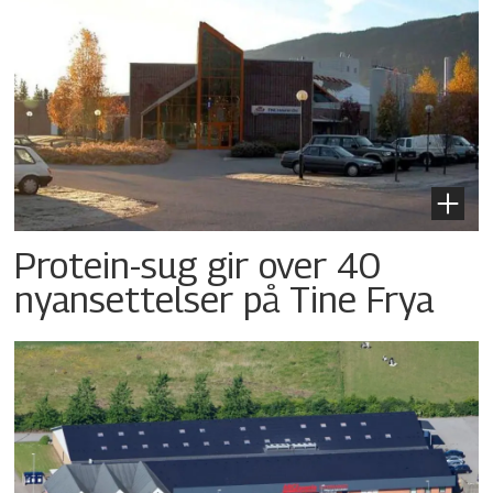
Protein-sug gir over 40
nyansettelser på Tine Frya