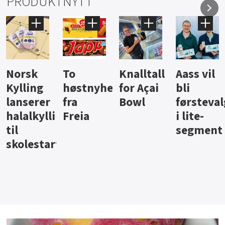
PRODUKTNYTT
Knalltall
Aass vil
Brus og
Hard
ter
for Açai
bli
jus fra
iste fra
Bowl
førstevalg
Berentsen
Hansa
i lite-
segment