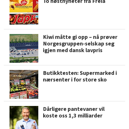
To høstnyheter fra Freia
Kiwi måtte gi opp – nå prøver
Norgesgruppen-selskap seg
igjen med dansk lavpris
Butikktesten: Supermarked i
nærsenter i for store sko
Dårligere pantevaner vil
koste oss 1,3 milliarder