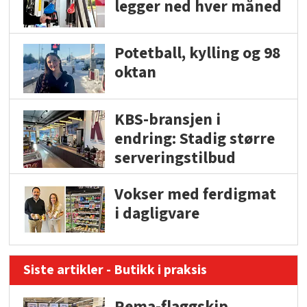
legger ned hver måned
Potetball, kylling og 98
oktan
KBS-bransjen i
endring: Stadig større
serveringstilbud
Vokser med ferdigmat
i dagligvare
Siste artikler - Butikk i praksis
Rema-flaggskip