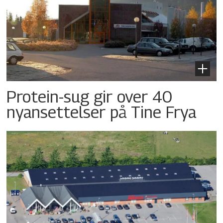
Protein-sug gir over 40
nyansettelser på Tine Frya