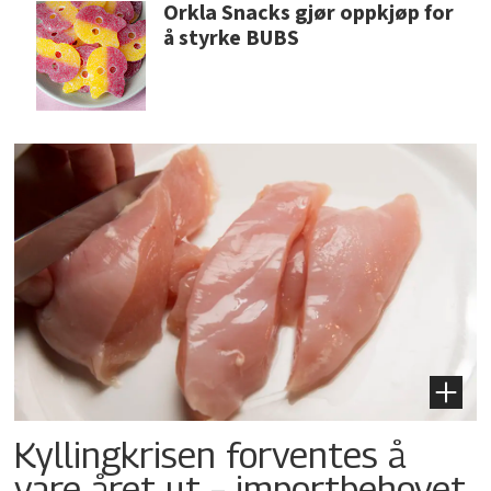
Orkla Snacks gjør oppkjøp for
å styrke BUBS
Kyllingkrisen forventes å
vare året ut – importbehovet