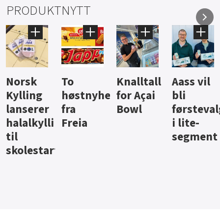
PRODUKTNYTT
Knalltall
Aass vil
Brus og
Hard
ter
for Açai
bli
jus fra
iste fra
Bowl
førstevalg
Berentsen
Hansa
i lite-
segment