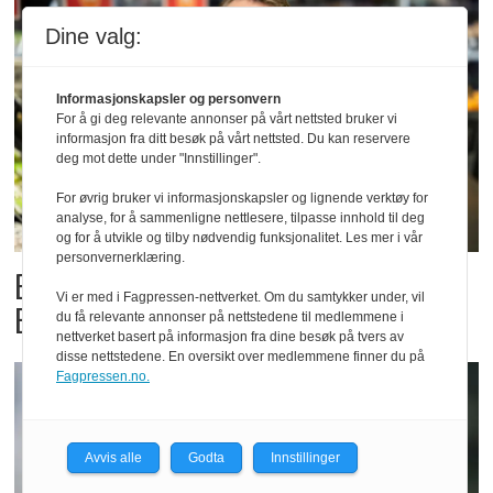
Dine valg:
Informasjonskapsler og personvern
For å gi deg relevante annonser på vårt nettsted bruker vi
informasjon fra ditt besøk på vårt nettsted. Du kan reservere
deg mot dette under "Innstillinger".
For øvrig bruker vi informasjonskapsler og lignende verktøy for
analyse, for å sammenligne nettlesere, tilpasse innhold til deg
og for å utvikle og tilby nødvendig funksjonalitet. Les mer i vår
personvernerklæring.
Billigbonanza da Norge slo
Vi er med i Fagpressen-nettverket. Om du samtykker under, vil
Elfenbenkysten
du få relevante annonser på nettstedene til medlemmene i
nettverket basert på informasjon fra dine besøk på tvers av
disse nettstedene. En oversikt over medlemmene finner du på
Fagpressen.no.
Avvis alle
Godta
Innstillinger