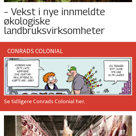
– Vekst i nye innmeldte
økologiske
landbruksvirksomheter
CONRADS COLONIAL
Se tidligere Conrads Colonial her.