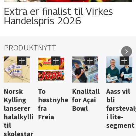
Extra er finalist til Virkes
Handelspris 2026
PRODUKTNYTT
Knalltall
Aass vil
Brus og
Hard
ter
for Açai
bli
jus fra
iste fra
Bowl
førstevalg
Berentsen
Hansa
i lite-
segment