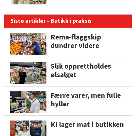
Siste artikler - Butikk i praksis
Rema-flaggskip
dundrer videre
Slik opprettholdes
ølsalget
Færre varer, men fulle
hyller
KI lager mat i butikken