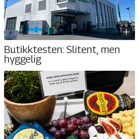
Butikktesten: Slitent, men
hyggelig