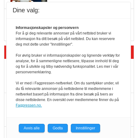
Dine valg:
Q passerte 1 milliard i
Rema i 2025
Informasjonskapsler og personvern
For å gi deg relevante annonser på vårt nettsted bruker vi
informasjon fra ditt besøk på vårt nettsted. Du kan reservere
deg mot dette under "Innstillinger".
Siste artikler - Økologisk
For øvrig bruker vi informasjonskapsler og lignende verktøy for
analyse, for å sammenligne nettlesere, tilpasse innhold til deg
Kolonihagens norske
og for å utvikle og tilby nødvendig funksjonalitet. Les mer i vår
personvernerklæring.
yoghurt: Trues av
melkemangel
Vi er med i Fagpressen-nettverket. Om du samtykker under, vil
du få relevante annonser på nettstedene til medlemmene i
nettverket basert på informasjon fra dine besøk på tvers av
Marit Kolby vant
disse nettstedene. En oversikt over medlemmene finner du på
Fagpressen.no.
Økologisk Norge sin
hederspris
Avvis alle
Godta
Innstillinger
Blir enklere å velge