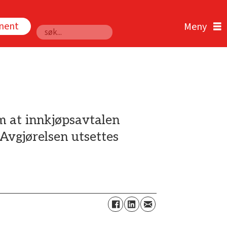
nnent
Søk
m at innkjøpsavtalen
Avgjørelsen utsettes