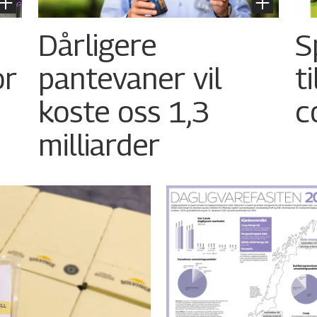
Dårligere
S
or
pantevaner vil
t
koste oss 1,3
c
milliarder