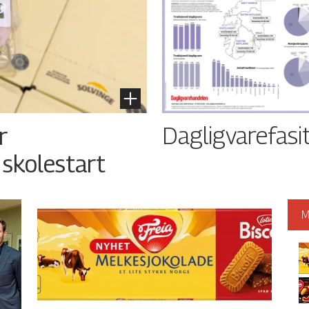
Dagligvarefasi
r
 skolestart
M