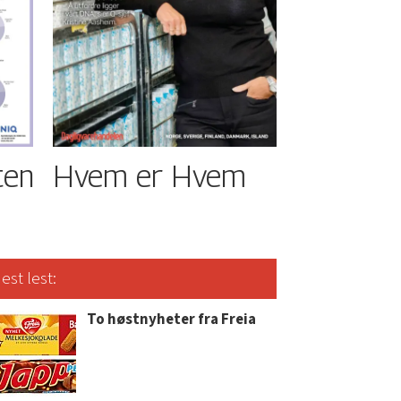
ten
Hvem er Hvem
est lest:
To høstnyheter fra Freia