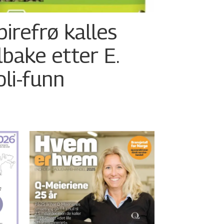
pirefrø kalles
ilbake etter E.
oli-funn