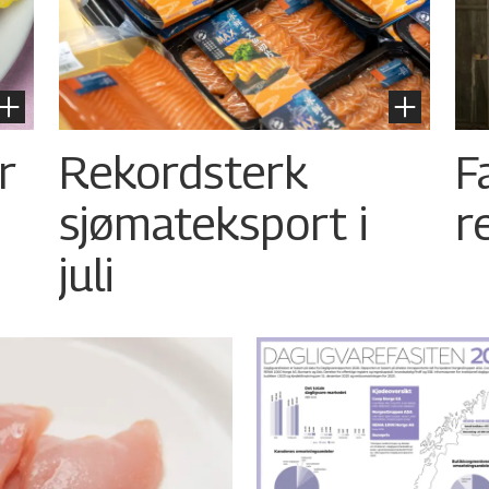
r
Rekordsterk
F
sjømateksport i
r
juli