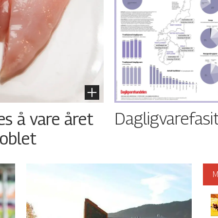
Dagligvarefasi
es å vare året
oblet
M