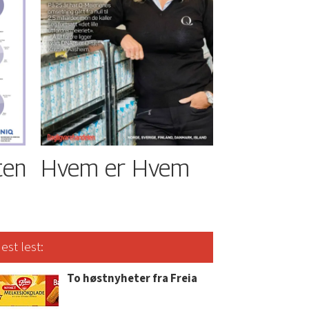
ten
Hvem er Hvem
est lest:
To høstnyheter fra Freia