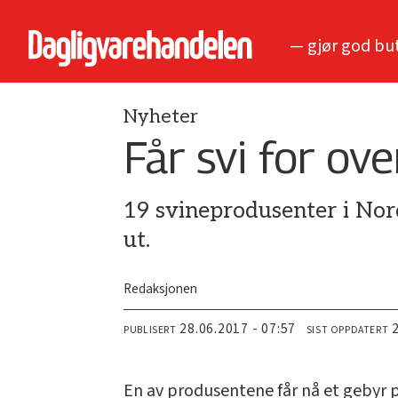
— gjør god bu
Nyheter
Får svi for ov
19 svineprodusenter i Nord
ut.
Redaksjonen
28.06.2017 - 07:57
PUBLISERT
SIST OPPDATERT
En av produsentene får nå et gebyr på