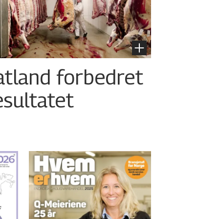
atland forbedret
esultatet