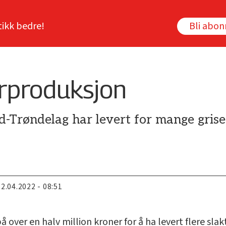
tikk bedre!
Bli abo
erproduksjon
-Trøndelag har levert for mange griser
22.04.2022 - 08:51
 over en halv million kroner for å ha levert flere slak