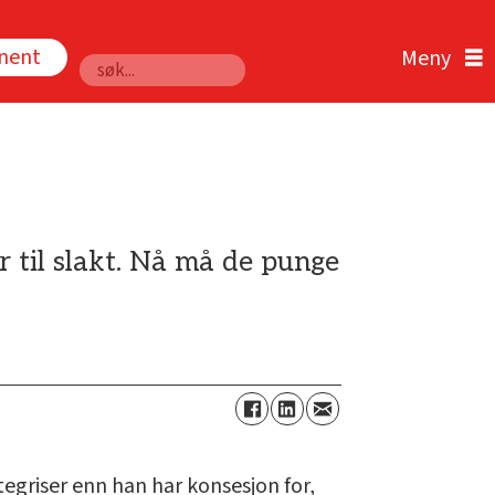
nnent
Søk
 til slakt. Nå må de punge
tegriser enn han har konsesjon for,