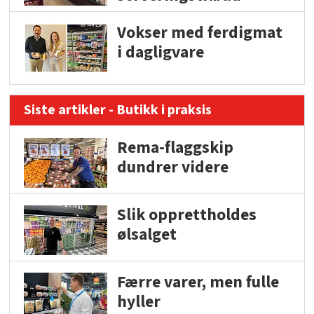
Vokser med ferdigmat
i dagligvare
Siste artikler - Butikk i praksis
Rema-flaggskip
dundrer videre
Slik opprettholdes
ølsalget
Færre varer, men fulle
hyller