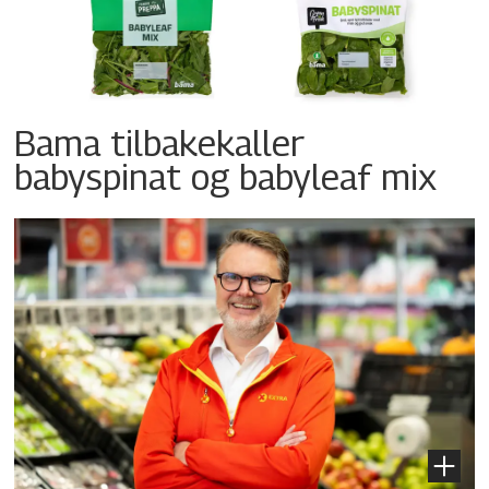
Bama tilbakekaller
babyspinat og babyleaf mix