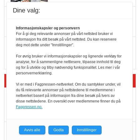
Dine valg:
KI lager mat i butikken
Informasjonskapsler og personvern
For å gi deg relevante annonser på vårt nettsted bruker vi
informasjon fra ditt besøk på vårt nettsted. Du kan reservere
Q passerte 1 milliard i
deg mot dette under "Innstillinger".
Rema i 2025
For øvrig bruker vi informasjonskapsler og lignende verktøy for
analyse, for å sammenligne nettlesere, tilpasse innhold til deg
og for å utvikle og tilby nødvendig funksjonalitet. Les mer i vår
personvernerklæring.
Siste artikler - Økologisk
Vi er med i Fagpressen-nettverket. Om du samtykker under, vil
du få relevante annonser på nettstedene til medlemmene i
Kolonihagens norske
nettverket basert på informasjon fra dine besøk på tvers av
disse nettstedene. En oversikt over medlemmene finner du på
yoghurt: Trues av
Fagpressen.no.
melkemangel
Marit Kolby vant
Avvis alle
Godta
Innstillinger
Økologisk Norge sin