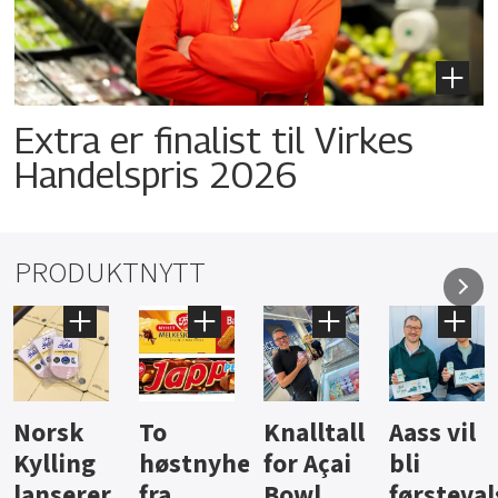
Extra er finalist til Virkes
Handelspris 2026
PRODUKTNYTT
Knalltall
Aass vil
Brus og
Hard
ter
for Açai
bli
jus fra
iste fra
Bowl
førstevalg
Berentsen
Hansa