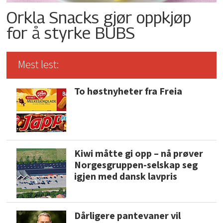
Orkla Snacks gjør oppkjøp
for å styrke BUBS
Mest lest:
To høstnyheter fra Freia
Kiwi måtte gi opp – nå prøver
Norgesgruppen-selskap seg
igjen med dansk lavpris
Dårligere pantevaner vil