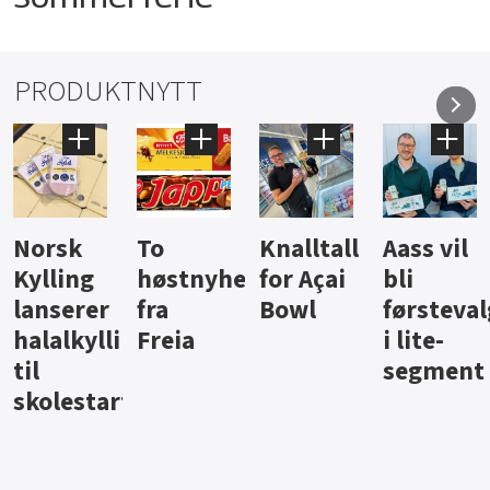
PRODUKTNYTT
Knalltall
Aass vil
Brus og
Hard
ter
for Açai
bli
jus fra
iste fra
Bowl
førstevalg
Berentsen
Hansa
i lite-
segment