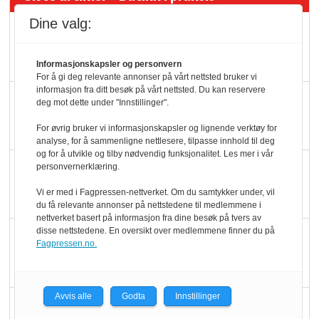
Dine valg:
Rema-flaggskip
dundrer videre
Informasjonskapsler og personvern
For å gi deg relevante annonser på vårt nettsted bruker vi
informasjon fra ditt besøk på vårt nettsted. Du kan reservere
Slik opprettholdes
deg mot dette under "Innstillinger".
ølsalget
For øvrig bruker vi informasjonskapsler og lignende verktøy for
analyse, for å sammenligne nettlesere, tilpasse innhold til deg
og for å utvikle og tilby nødvendig funksjonalitet. Les mer i vår
Færre varer, men fulle
personvernerklæring.
hyller
Vi er med i Fagpressen-nettverket. Om du samtykker under, vil
du få relevante annonser på nettstedene til medlemmene i
nettverket basert på informasjon fra dine besøk på tvers av
disse nettstedene. En oversikt over medlemmene finner du på
KI lager mat i butikken
Fagpressen.no.
Avvis alle
Godta
Innstillinger
Q passerte 1 milliard i