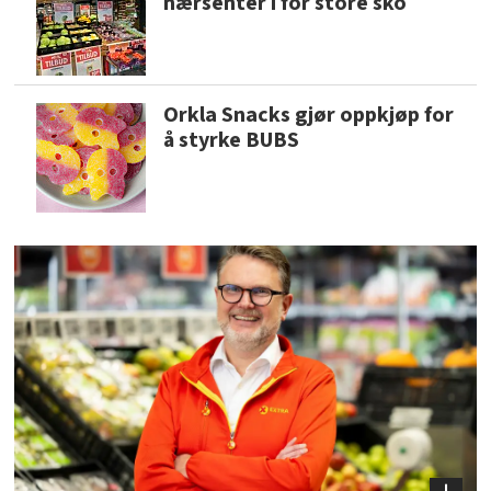
nærsenter i for store sko
Orkla Snacks gjør oppkjøp for
å styrke BUBS