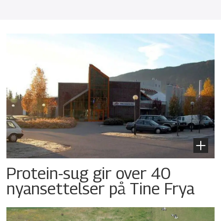
Protein-sug gir over 40
nyansettelser på Tine Frya