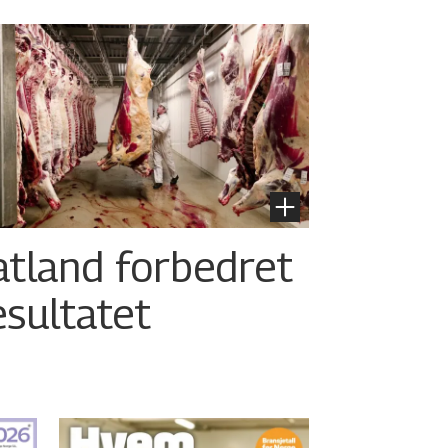
atland forbedret
esultatet