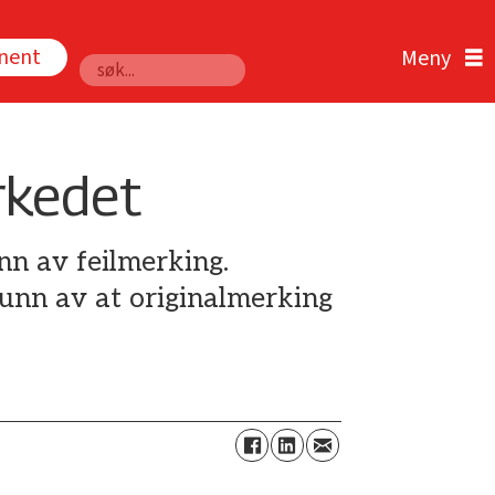
nnent
Søk
rkedet
nn av feilmerking.
runn av at originalmerking