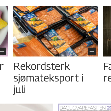
r
Rekordsterk
F
sjømateksport i
r
juli