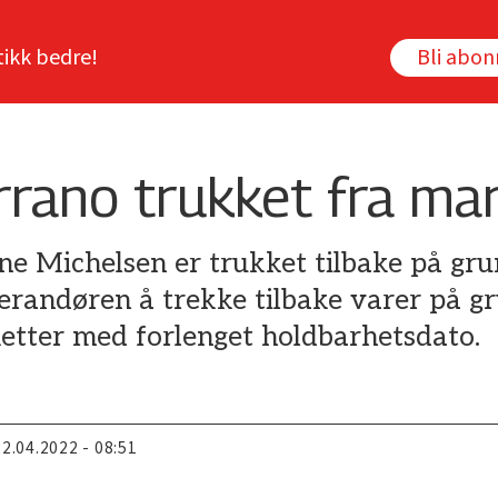
tikk bedre!
Bli abo
rrano trukket fra ma
ne Michelsen er trukket tilbake på gru
verandøren å trekke tilbake varer på g
tiketter med forlenget holdbarhetsdato.
22.04.2022 - 08:51