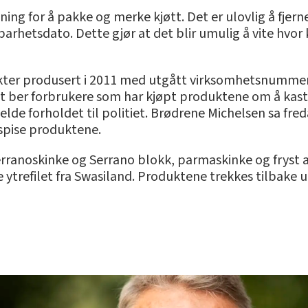
ing for å pakke og merke kjøtt. Det er ulovlig å fjern
rhetsdato. Dette gjør at det blir umulig å vite hvor
ukter produsert i 2011 med utgått virksomhetsnummer 
et ber forbrukere som har kjøpt produktene om å kaste
lde forholdet til politiet. Brødrene Michelsen sa fre
å spise produktene.
erranoskinke og Serrano blokk, parmaskinke og fryst 
fe ytrefilet fra Swasiland. Produktene trekkes tilbake