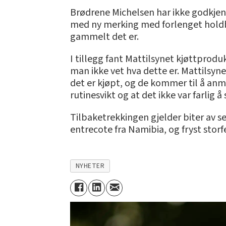
Brødrene Michelsen har ikke godkjenn
med ny merking med forlenget holdba
gammelt det er.
I tillegg fant Mattilsynet kjøttprod
man ikke vet hva dette er. Mattilsyn
det er kjøpt, og de kommer til å anme
rutinesvikt og at det ikke var farlig 
Tilbaketrekkingen gjelder biter av s
entrecote fra Namibia, og fryst stor
NYHETER