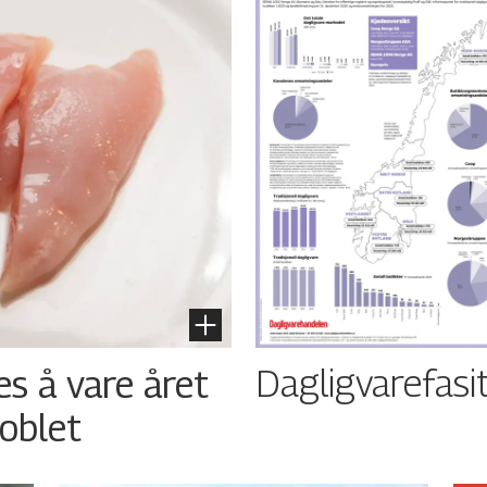
Dagligvarefasi
es å vare året
oblet