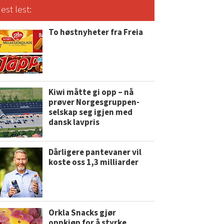
est lest:
To høstnyheter fra Freia
Kiwi måtte gi opp – nå
prøver Norgesgruppen-
selskap seg igjen med
dansk lavpris
Dårligere pantevaner vil
koste oss 1,3 milliarder
Orkla Snacks gjør
oppkjøp for å styrke