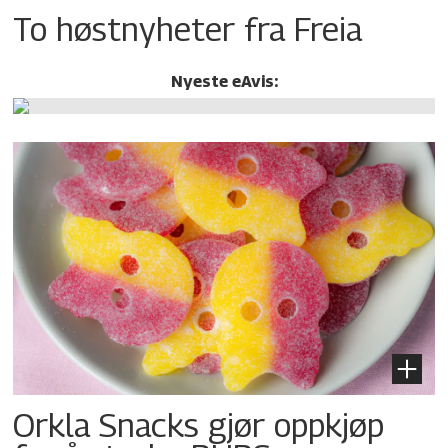
To høstnyheter fra Freia
Nyeste eAvis:
Orkla Snacks gjør oppkjøp