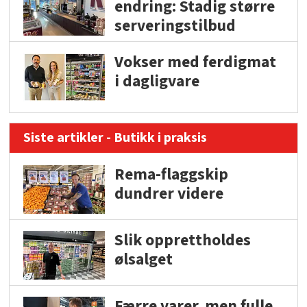
endring: Stadig større
serveringstilbud
Vokser med ferdigmat
i dagligvare
Siste artikler - Butikk i praksis
Rema-flaggskip
dundrer videre
Slik opprettholdes
ølsalget
Færre varer, men fulle