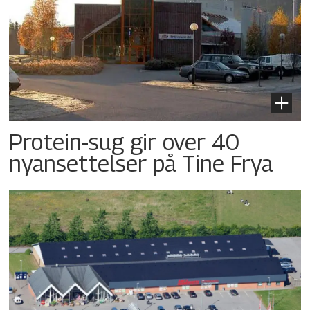
Protein-sug gir over 40
nyansettelser på Tine Frya