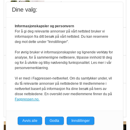
Marit Kolby vant
Dine valg:
Økologisk Norge sin
hederspris
Informasjonskapsler og personvern
For å gi deg relevante annonser på vårt nettsted bruker vi
Blir enklere å velge
informasjon fra ditt besøk på vårt nettsted. Du kan reservere
økologisk i butikkhylla
deg mot dette under "Innstillinger".
For øvrig bruker vi informasjonskapsler og lignende verktøy for
analyse, for å sammenligne nettlesere, tilpasse innhold til deg
Kolonihagen sliter
og for å utvikle og tilby nødvendig funksjonalitet. Les mer i vår
personvernerklæring.
med å få tak i nok melk
Vi er med i Fagpressen-nettverket. Om du samtykker under, vil
du få relevante annonser på nettstedene til medlemmene i
nettverket basert på informasjon fra dine besøk på tvers av
Rapport: Økokundene
disse nettstedene. En oversikt over medlemmene finner du på
er klare! Er markedet
Fagpressen.no.
det?
Avvis alle
Godta
Innstillinger