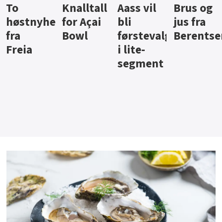
Knalltall
Aass vil
Brus og
Hard
ter
for Açai
bli
jus fra
iste fra
Bowl
førstevalg
Berentsen
Hansa
i lite-
segment