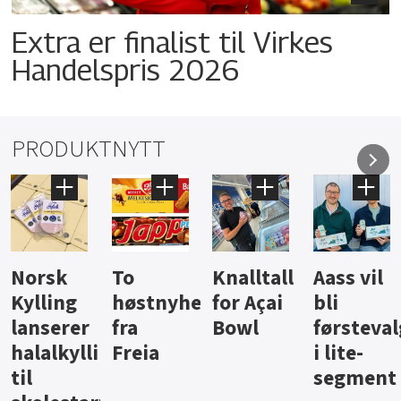
Extra er finalist til Virkes
Handelspris 2026
PRODUKTNYTT
Knalltall
Aass vil
Brus og
Hard
ter
for Açai
bli
jus fra
iste fra
Bowl
førstevalg
Berentsen
Hansa
i lite-
segment