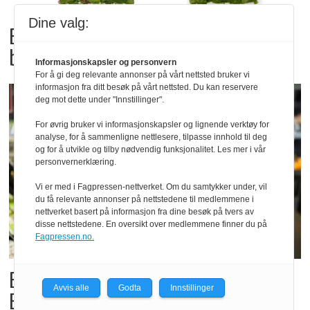
Dine valg:
Bama tilbakekaller
babyspinat og babyleaf mix
Informasjonskapsler og personvern
For å gi deg relevante annonser på vårt nettsted bruker vi
informasjon fra ditt besøk på vårt nettsted. Du kan reservere
deg mot dette under "Innstillinger".
For øvrig bruker vi informasjonskapsler og lignende verktøy for
analyse, for å sammenligne nettlesere, tilpasse innhold til deg
og for å utvikle og tilby nødvendig funksjonalitet. Les mer i vår
personvernerklæring.
Vi er med i Fagpressen-nettverket. Om du samtykker under, vil
du få relevante annonser på nettstedene til medlemmene i
nettverket basert på informasjon fra dine besøk på tvers av
disse nettstedene. En oversikt over medlemmene finner du på
Fagpressen.no.
Billigbonanza da Norge slo
Avvis alle
Godta
Innstillinger
Elfenbenkysten