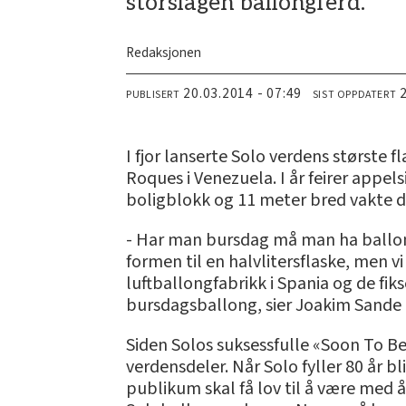
storslagen ballongferd.
Redaksjonen
20.03.2014 - 07:49
PUBLISERT
SIST OPPDATERT
I fjor lanserte Solo verdens største 
Roques i Venezuela. I år feirer appe
boligblokk og 11 meter bred vakte d
- Har man bursdag må man ha ballonger
formen til en halvlitersflaske, men vi 
luftballongfabrikk i Spania og de fiks
bursdagsballong, sier Joakim Sande i
Siden Solos suksessfulle «Soon To B
verdensdeler. Når Solo fyller 80 år b
publikum skal få lov til å være med å