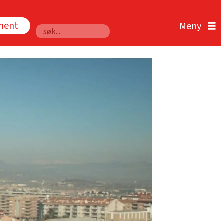
nnent
Søk