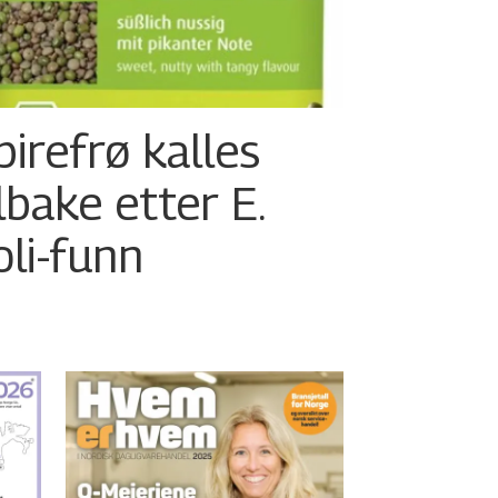
pirefrø kalles
ilbake etter E.
oli-funn