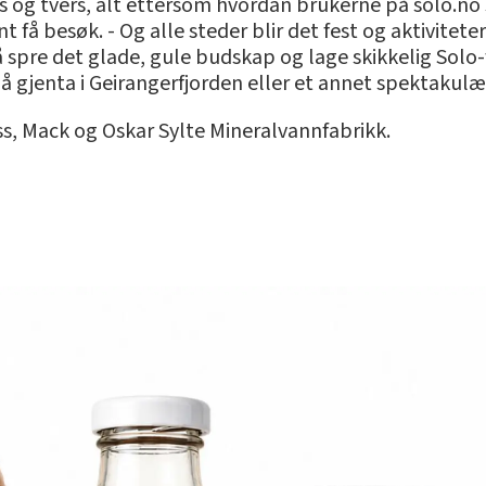
og tvers, alt ettersom hvordan brukerne på solo.no st
få besøk. - Og alle steder blir det fest og aktiviteter
re det glade, gule budskap og lage skikkelig Solo-fe
i å gjenta i Geirangerfjorden eller et annet spektakulær
ss, Mack og Oskar Sylte Mineralvannfabrikk.