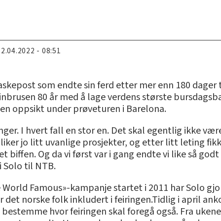
22.04.2022 - 08:51
flaskepost som endte sin ferd etter mer enn 180 dager 
lsinbrusen 80 år med å lage verdens største bursdagsb
en oppsikt under prøveturen i Barelona.
. I hvert fall en stor en. Det skal egentlig ikke være
liker jo litt uvanlige prosjekter, og etter litt leting f
et biffen. Og da vi først var i gang endte vi like så g
 Solo til NTB.
e World Famous»-kampanje startet i 2011 har Solo gj
lir det norske folk inkludert i feiringen.Tidlig i apri
 bestemme hvor feiringen skal foregå også. Fra ukene fø