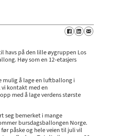
til havs på den lille øygruppen Los
allong. Høy som en 12-etasjers
 mulig å lage en luftballong i
ikk vi kontakt med en
odt opp med å lage verdens største
ort seg bemerket i mange
l ankommer bursdagsballongen Norge.
r påske og hele veien til juli vil