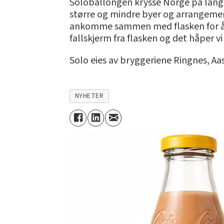
Soloballongen krysse Norge på langs 
større og mindre byer og arrangement 
ankomme sammen med flasken for å sp
fallskjerm fra flasken og det håper v
Solo eies av bryggeriene Ringnes, Aa
NYHETER