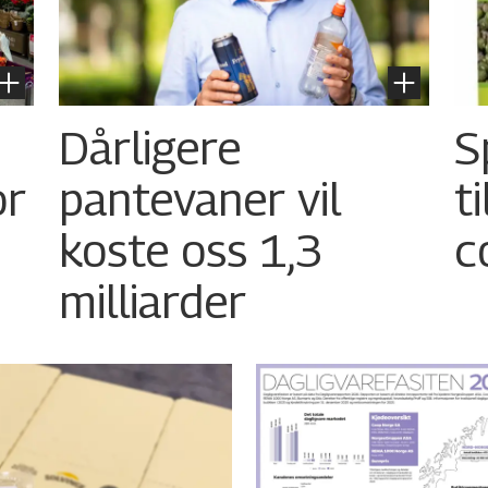
Dårligere
S
or
pantevaner vil
t
koste oss 1,3
c
milliarder