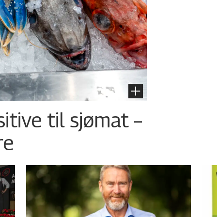
tive til sjømat –
re