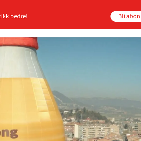
tikk bedre!
Bli abo