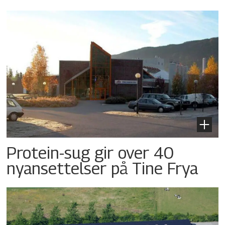
Protein-sug gir over 40
nyansettelser på Tine Frya