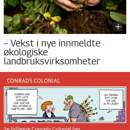
– Vekst i nye innmeldte
økologiske
landbruksvirksomheter
CONRADS COLONIAL
Se tidligere Conrads Colonial her.