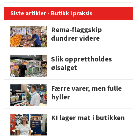
Siste artikler - Butikk i praksis
Rema-flaggskip
dundrer videre
Slik opprettholdes
ølsalget
Færre varer, men fulle
hyller
KI lager mat i butikken