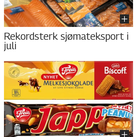
Rekordsterk sjømateksport i
juli