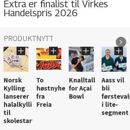
Extra er finalist til Virkes
Handelspris 2026
PRODUKTNYTT
Knalltall
Aass vil
Brus og
Hard
ter
for Açai
bli
jus fra
iste fra
Bowl
førstevalg
Berentsen
Hansa
i lite-
segment