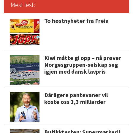
Mest lest:
To høstnyheter fra Freia
Kiwi måtte gi opp – nå prøver
Norgesgruppen-selskap seg
igjen med dansk lavpris
Dårligere pantevaner vil
koste oss 1,3 milliarder
Butikktesten: Supermarked i