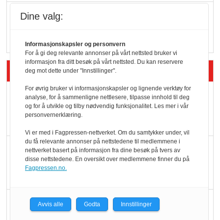
Q passerte 1 milliard i
Dine valg:
Rema i 2025
Informasjonskapsler og personvern
For å gi deg relevante annonser på vårt nettsted bruker vi
informasjon fra ditt besøk på vårt nettsted. Du kan reservere
Siste artikler - Økologisk
deg mot dette under "Innstillinger".
For øvrig bruker vi informasjonskapsler og lignende verktøy for
Kolonihagens norske
analyse, for å sammenligne nettlesere, tilpasse innhold til deg
og for å utvikle og tilby nødvendig funksjonalitet. Les mer i vår
yoghurt: Trues av
personvernerklæring.
melkemangel
Vi er med i Fagpressen-nettverket. Om du samtykker under, vil
du få relevante annonser på nettstedene til medlemmene i
Marit Kolby vant
nettverket basert på informasjon fra dine besøk på tvers av
disse nettstedene. En oversikt over medlemmene finner du på
Økologisk Norge sin
Fagpressen.no.
hederspris
Blir enklere å velge
Avvis alle
Godta
Innstillinger
økologisk i butikkhylla