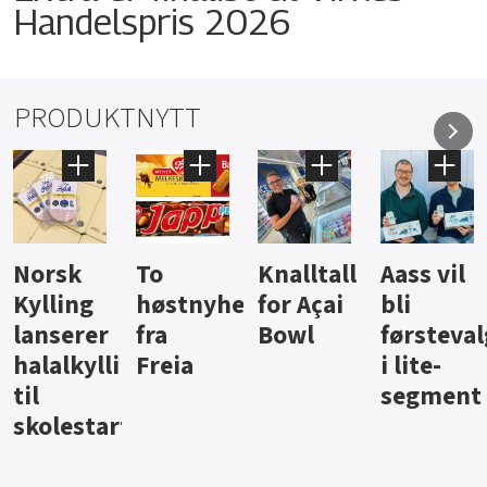
Handelspris 2026
PRODUKTNYTT
Knalltall
Aass vil
Brus og
Hard
ter
for Açai
bli
jus fra
iste fra
Bowl
førstevalg
Berentsen
Hansa
i lite-
segment