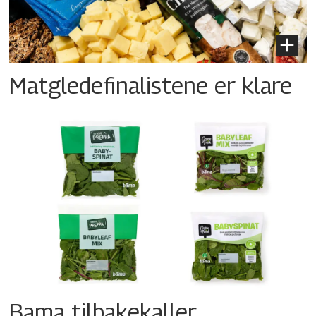
Matgledefinalistene er klare
Bama tilbakekaller