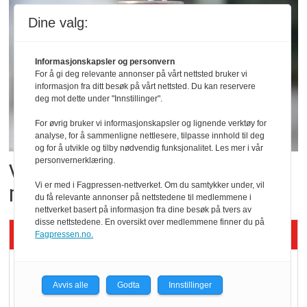
Dine valg:
Informasjonskapsler og personvern
For å gi deg relevante annonser på vårt nettsted bruker vi
informasjon fra ditt besøk på vårt nettsted. Du kan reservere
deg mot dette under "Innstillinger".
For øvrig bruker vi informasjonskapsler og lignende verktøy for
analyse, for å sammenligne nettlesere, tilpasse innhold til deg
og for å utvikle og tilby nødvendig funksjonalitet. Les mer i vår
personvernerklæring.
Vil vokse i brusmarkedet
med Dr Pepper
Vi er med i Fagpressen-nettverket. Om du samtykker under, vil
du få relevante annonser på nettstedene til medlemmene i
nettverket basert på informasjon fra dine besøk på tvers av
disse nettstedene. En oversikt over medlemmene finner du på
Siste artikler - KBS
Fagpressen.no.
Mat er viktigere enn
pris når elbilister
Avvis alle
Godta
Innstillinger