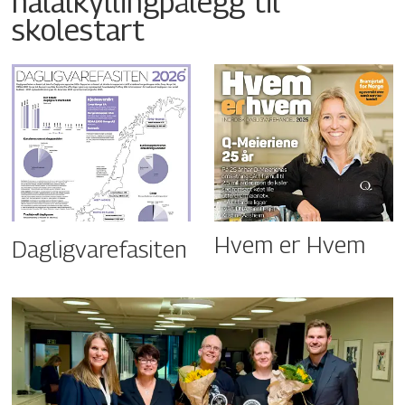
halalkyllingpålegg til
skolestart
Hvem er Hvem
Dagligvarefasiten