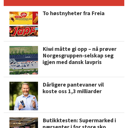
To høstnyheter fra Freia
Kiwi måtte gi opp – nå prøver
Norgesgruppen-selskap seg
igjen med dansk lavpris
Dårligere pantevaner vil
koste oss 1,3 milliarder
Butikktesten: Supermarked i
nærsenter i for store sko