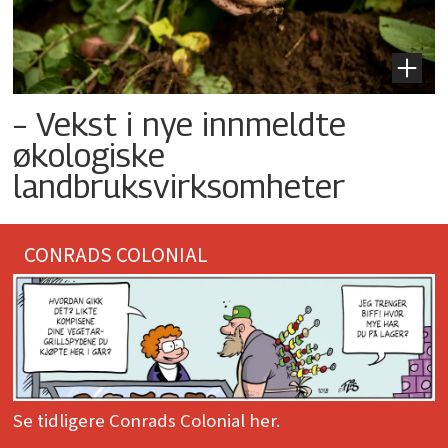
– Vekst i nye innmeldte
økologiske
landbruksvirksomheter
CONRADS COLONIAL
Se tidligere Conrads Colonial her.