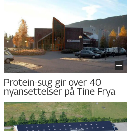
Protein-sug gir over 40
nyansettelser på Tine Frya