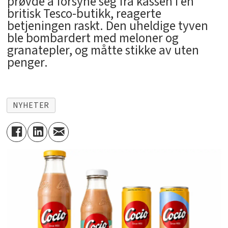
prøvde å forsyne seg fra kassen i en
britisk Tesco-butikk, reagerte
betjeningen raskt. Den uheldige tyven
ble bombardert med meloner og
granatepler, og måtte stikke av uten
penger.
NYHETER