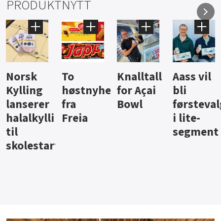
PRODUKTNYTT
Knalltall
Aass vil
Brus og
Hard
ter
for Açai
bli
jus fra
iste fra
Bowl
førstevalg
Berentsen
Hansa
i lite-
segment