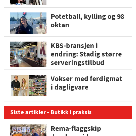
Potetball, kylling og 98
oktan
KBS-bransjen i
endring: Stadig større
serveringstilbud
Vokser med ferdigmat
i dagligvare
Siste artikler - Butikk i praksis
Rema-flaggskip