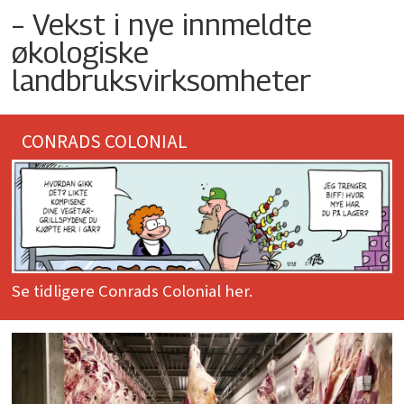
– Vekst i nye innmeldte
økologiske
landbruksvirksomheter
CONRADS COLONIAL
Se tidligere Conrads Colonial her.