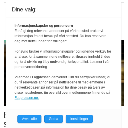
Rapport: Økokundene
Dine valg:
er klare! Er markedet
det?
Informasjonskapsler og personvern
For å gi deg relevante annonser på vårt nettsted bruker vi
informasjon fra ditt besøk på vårt nettsted. Du kan reservere
deg mot dette under "Innstillinger".
For øvrig bruker vi informasjonskapsler og lignende verktøy for
analyse, for å sammenligne nettlesere, tilpasse innhold til deg
og for å utvikle og tilby nødvendig funksjonalitet. Les mer i vår
personvernerklæring.
Vi er med i Fagpressen-nettverket. Om du samtykker under, vil
du få relevante annonser på nettstedene til medlemmene i
nettverket basert på informasjon fra dine besøk på tvers av
disse nettstedene. En oversikt over medlemmene finner du på
Fagpressen.no.
Bestillings-rush i foodora før
Avvis alle
Godta
Innstillinger
storkampen