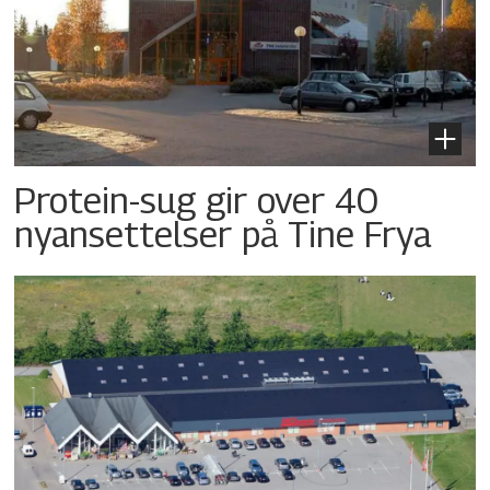
Protein-sug gir over 40
nyansettelser på Tine Frya