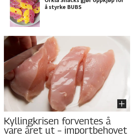
Orkla Snacks gjør oppkjøp for
å styrke BUBS
Kyllingkrisen forventes å
vare året ut – importbehovet