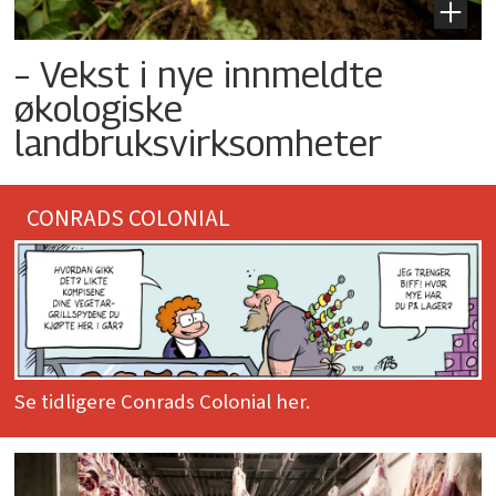
– Vekst i nye innmeldte
økologiske
landbruksvirksomheter
CONRADS COLONIAL
Se tidligere Conrads Colonial her.