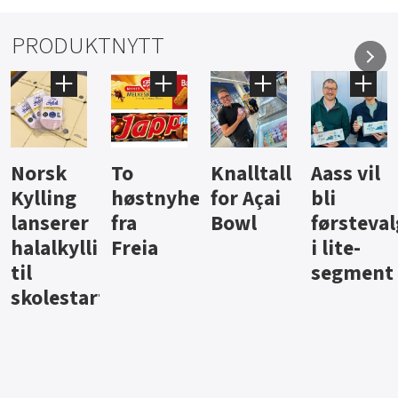
PRODUKTNYTT
Knalltall
Aass vil
Brus og
Hard
ter
for Açai
bli
jus fra
iste fra
Bowl
førstevalg
Berentsen
Hansa
i lite-
segment