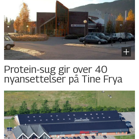
Protein-sug gir over 40
nyansettelser på Tine Frya