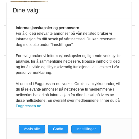
Rema-flaggskip
Dine valg:
dundrer videre
Informasjonskapsler og personvern
Slik opprettholdes
For å gi deg relevante annonser på vårt nettsted bruker vi
informasjon fra ditt besøk på vårt nettsted. Du kan reservere
ølsalget
deg mot dette under "Innstillinger".
For øvrig bruker vi informasjonskapsler og lignende verktøy for
analyse, for å sammenligne nettlesere, tilpasse innhold til deg
Færre varer, men fulle
og for å utvikle og tilby nødvendig funksjonalitet. Les mer i vår
hyller
personvernerklæring.
Vi er med i Fagpressen-nettverket. Om du samtykker under, vil
du få relevante annonser på nettstedene til medlemmene i
KI lager mat i butikken
nettverket basert på informasjon fra dine besøk på tvers av
disse nettstedene. En oversikt over medlemmene finner du på
Fagpressen.no.
Q passerte 1 milliard i
Avvis alle
Godta
Innstillinger
Rema i 2025