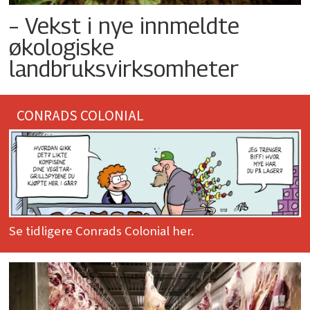
– Vekst i nye innmeldte
økologiske
landbruksvirksomheter
CONRADS COLONIAL
Se tidligere Conrads Colonial her.