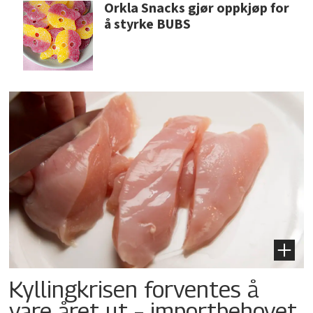
Orkla Snacks gjør oppkjøp for
å styrke BUBS
Kyllingkrisen forventes å
vare året ut – importbehovet