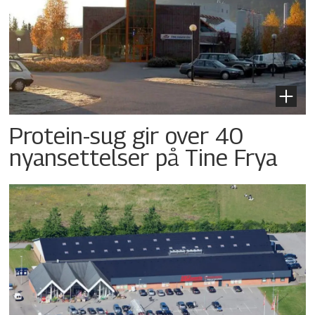
Protein-sug gir over 40
nyansettelser på Tine Frya