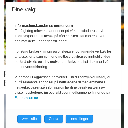
Dine valg:
Informasjonskapsler og personvern
For å gi deg relevante annonser på vårt nettsted bruker vi
informasjon fra ditt besøk på vårt nettsted. Du kan reservere
deg mot dette under "Innstillinger".
For øvrig bruker vi informasjonskapsler og lignende verktøy for
analyse, for å sammenligne nettlesere, tilpasse innhold til deg
og for å utvikle og tilby nødvendig funksjonalitet. Les mer i vår
personvernerklæring.
Billigbonanza da Norge slo
Vi er med i Fagpressen-nettverket. Om du samtykker under, vil
Elfenbenkysten
du få relevante annonser på nettstedene til medlemmene i
nettverket basert på informasjon fra dine besøk på tvers av
disse nettstedene. En oversikt over medlemmene finner du på
Fagpressen.no.
Avvis alle
Godta
Innstillinger