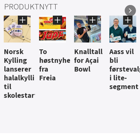
PRODUKTNYTT
Knalltall
Aass vil
Brus og
Hard
ter
for Açai
bli
jus fra
iste fra
Bowl
førstevalg
Berentsen
Hansa
i lite-
segment