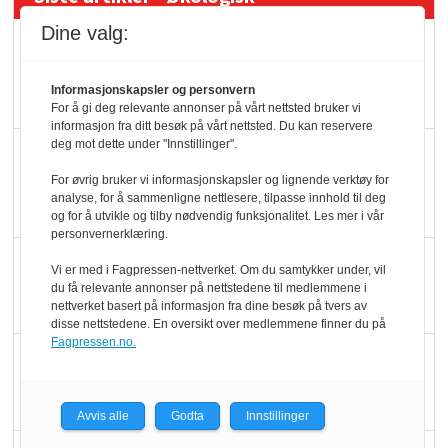
Dine valg:
Kolonihagens norske
yoghurt: Trues av
Informasjonskapsler og personvern
melkemangel
For å gi deg relevante annonser på vårt nettsted bruker vi
informasjon fra ditt besøk på vårt nettsted. Du kan reservere
deg mot dette under "Innstillinger".
Marit Kolby vant
Økologisk Norge sin
For øvrig bruker vi informasjonskapsler og lignende verktøy for
analyse, for å sammenligne nettlesere, tilpasse innhold til deg
hederspris
og for å utvikle og tilby nødvendig funksjonalitet. Les mer i vår
personvernerklæring.
Blir enklere å velge
Vi er med i Fagpressen-nettverket. Om du samtykker under, vil
økologisk i butikkhylla
du få relevante annonser på nettstedene til medlemmene i
nettverket basert på informasjon fra dine besøk på tvers av
disse nettstedene. En oversikt over medlemmene finner du på
Fagpressen.no.
Kolonihagen sliter
med å få tak i nok melk
Avvis alle
Godta
Innstillinger