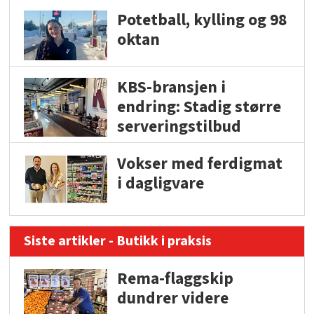
Potetball, kylling og 98
oktan
KBS-bransjen i
endring: Stadig større
serveringstilbud
Vokser med ferdigmat
i dagligvare
Siste artikler - Butikk i praksis
Rema-flaggskip
dundrer videre