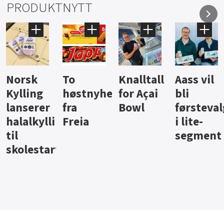
PRODUKTNYTT
Knalltall
Aass vil
Brus og
Hard
ter
for Açai
bli
jus fra
iste fra
Bowl
førstevalg
Berentsen
Hansa
i lite-
segment