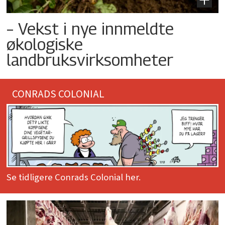
– Vekst i nye innmeldte
økologiske
landbruksvirksomheter
CONRADS COLONIAL
Se tidligere Conrads Colonial her.