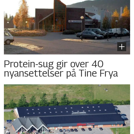
Protein-sug gir over 40
nyansettelser på Tine Frya