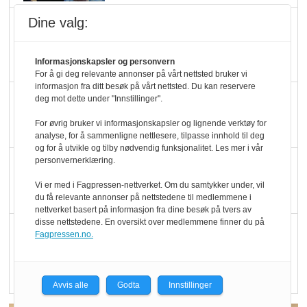
Dine valg:
Marit Kolby vant
Økologisk Norge sin
hederspris
Informasjonskapsler og personvern
For å gi deg relevante annonser på vårt nettsted bruker vi
informasjon fra ditt besøk på vårt nettsted. Du kan reservere
Blir enklere å velge
deg mot dette under "Innstillinger".
økologisk i butikkhylla
For øvrig bruker vi informasjonskapsler og lignende verktøy for
analyse, for å sammenligne nettlesere, tilpasse innhold til deg
og for å utvikle og tilby nødvendig funksjonalitet. Les mer i vår
personvernerklæring.
Kolonihagen sliter
med å få tak i nok melk
Vi er med i Fagpressen-nettverket. Om du samtykker under, vil
du få relevante annonser på nettstedene til medlemmene i
nettverket basert på informasjon fra dine besøk på tvers av
disse nettstedene. En oversikt over medlemmene finner du på
Rapport: Økokundene
Fagpressen.no.
er klare! Er markedet
det?
Avvis alle
Godta
Innstillinger