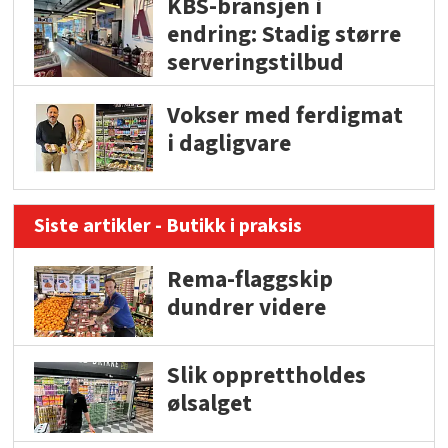
KBS-bransjen i
endring: Stadig større
serveringstilbud
Vokser med ferdigmat
i dagligvare
Siste artikler - Butikk i praksis
Rema-flaggskip
dundrer videre
Slik opprettholdes
ølsalget