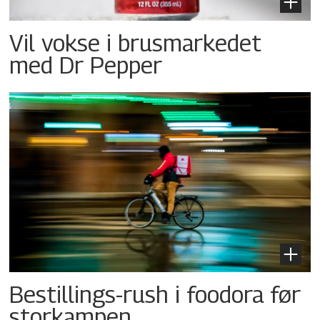
Vil vokse i brusmarkedet
med Dr Pepper
Bestillings-rush i foodora før
storkampen