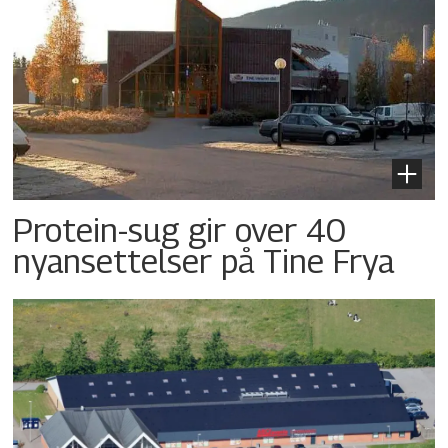
Protein-sug gir over 40
nyansettelser på Tine Frya