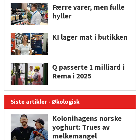
Færre varer, men fulle
hyller
KI lager mat i butikken
Q passerte 1 milliard i
Rema i 2025
Siste artikler - Økologisk
Kolonihagens norske
yoghurt: Trues av
melkemangel