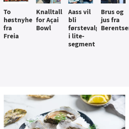
Knalltall
Aass vil
Brus og
Hard
ter
for Açai
bli
jus fra
iste fra
Bowl
førstevalg
Berentsen
Hansa
i lite-
segment