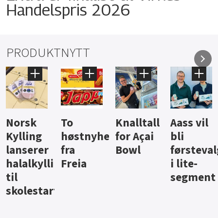
Handelspris 2026
PRODUKTNYTT
Knalltall
Aass vil
Brus og
Hard
ter
for Açai
bli
jus fra
iste fra
Bowl
førstevalg
Berentsen
Hansa
i lite-
segment