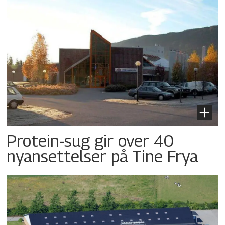
Protein-sug gir over 40
nyansettelser på Tine Frya