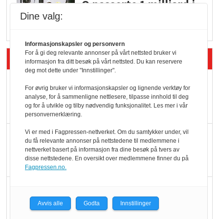
Q passerte 1 milliard i
Rema i 2025
Dine valg:
Informasjonskapsler og personvern
For å gi deg relevante annonser på vårt nettsted bruker vi
Siste artikler - Økologisk
informasjon fra ditt besøk på vårt nettsted. Du kan reservere
deg mot dette under "Innstillinger".
Kolonihagens norske
For øvrig bruker vi informasjonskapsler og lignende verktøy for
yoghurt: Trues av
analyse, for å sammenligne nettlesere, tilpasse innhold til deg
og for å utvikle og tilby nødvendig funksjonalitet. Les mer i vår
melkemangel
personvernerklæring.
Vi er med i Fagpressen-nettverket. Om du samtykker under, vil
Marit Kolby vant
du få relevante annonser på nettstedene til medlemmene i
Økologisk Norge sin
nettverket basert på informasjon fra dine besøk på tvers av
disse nettstedene. En oversikt over medlemmene finner du på
hederspris
Fagpressen.no.
Blir enklere å velge
økologisk i butikkhylla
Avvis alle
Godta
Innstillinger