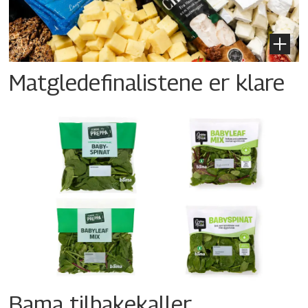
Matgledefinalistene er klare
Bama tilbakekaller