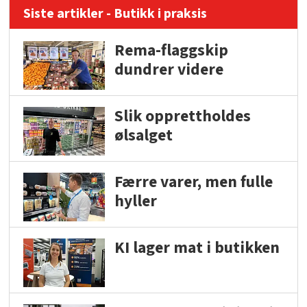
Siste artikler - Butikk i praksis
Rema-flaggskip
dundrer videre
Slik opprettholdes
ølsalget
Færre varer, men fulle
hyller
KI lager mat i butikken