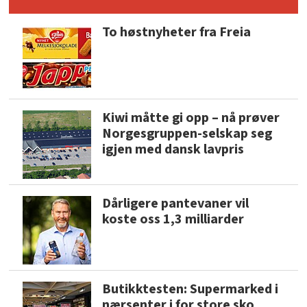
To høstnyheter fra Freia
Kiwi måtte gi opp – nå prøver
Norgesgruppen-selskap seg
igjen med dansk lavpris
Dårligere pantevaner vil
koste oss 1,3 milliarder
Butikktesten: Supermarked i
nærsenter i for store sko