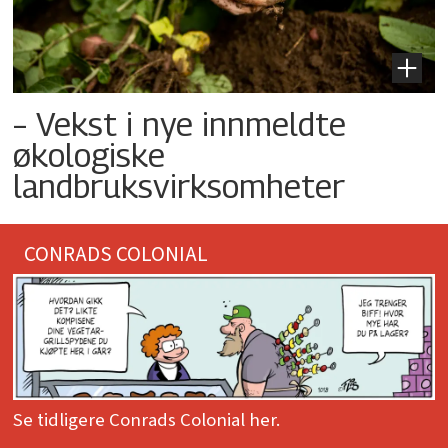
– Vekst i nye innmeldte
økologiske
landbruksvirksomheter
CONRADS COLONIAL
Se tidligere Conrads Colonial her.