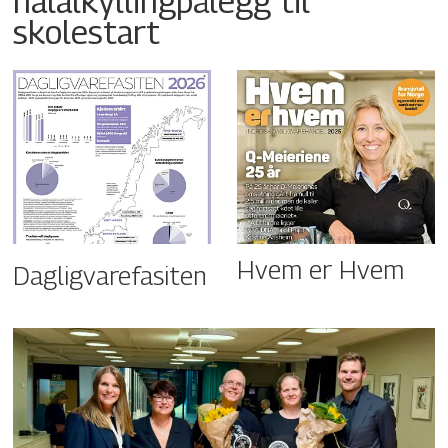
halalkyllingpålegg til
skolestart
Hvem er Hvem
Dagligvarefasiten