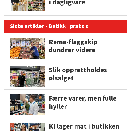
i dagligvare
Siste artikler - Butikk i praksis
Rema-flaggskip
dundrer videre
Slik opprettholdes
ølsalget
Færre varer, men fulle
hyller
KI lager mat i butikken