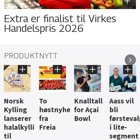
Extra er finalist til Virkes
Handelspris 2026
PRODUKTNYTT
Knalltall
Aass vil
Brus og
Hard
ter
for Açai
bli
jus fra
iste fra
Bowl
førstevalg
Berentsen
Hansa
i lite-
segment