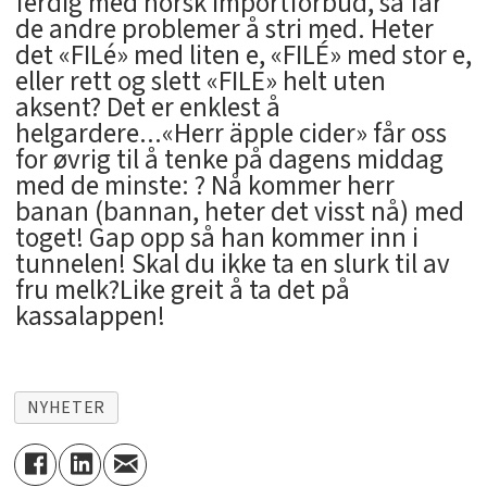
ferdig med norsk importforbud, så får
de andre problemer å stri med. Heter
det «FILé» med liten e, «FILÉ» med stor e,
eller rett og slett «FILE» helt uten
aksent? Det er enklest å
helgardere...«Herr äpple cider» får oss
for øvrig til å tenke på dagens middag
med de minste: ? Nå kommer herr
banan (bannan, heter det visst nå) med
toget! Gap opp så han kommer inn i
tunnelen! Skal du ikke ta en slurk til av
fru melk?Like greit å ta det på
kassalappen!
NYHETER