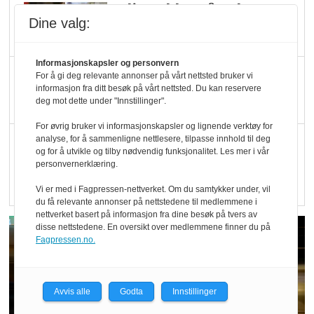
Blir enklere å velge
Dine valg:
økologisk i butikkhylla
Informasjonskapsler og personvern
Kolonihagen sliter
For å gi deg relevante annonser på vårt nettsted bruker vi
informasjon fra ditt besøk på vårt nettsted. Du kan reservere
med å få tak i nok melk
deg mot dette under "Innstillinger".
For øvrig bruker vi informasjonskapsler og lignende verktøy for
Rapport: Økokundene
analyse, for å sammenligne nettlesere, tilpasse innhold til deg
og for å utvikle og tilby nødvendig funksjonalitet. Les mer i vår
er klare! Er markedet
personvernerklæring.
det?
Vi er med i Fagpressen-nettverket. Om du samtykker under, vil
du få relevante annonser på nettstedene til medlemmene i
nettverket basert på informasjon fra dine besøk på tvers av
disse nettstedene. En oversikt over medlemmene finner du på
Fagpressen.no.
Avvis alle
Godta
Innstillinger