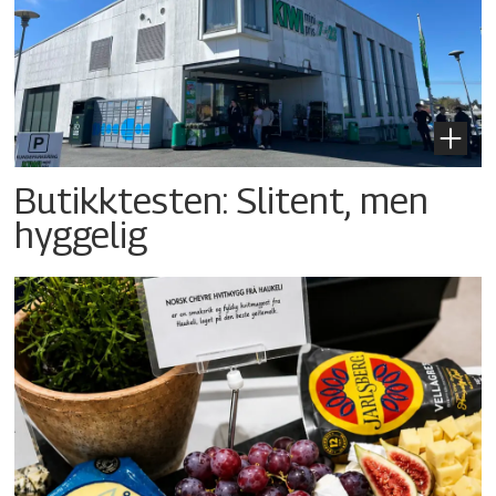
Butikktesten: Slitent, men
hyggelig