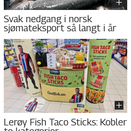
Svak nedgang i norsk
sjømateksport så langt i år
Lerøy Fish Taco Sticks: Kobler
to kategorier