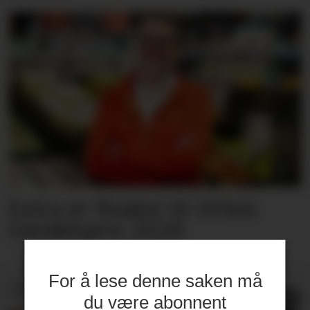
Extra er finalist til Virkes
Handelspris 2026
For å lese denne saken må
PRODUKTNYTT
du være abonnent