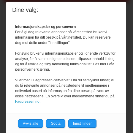
Kolonihagens norske
Dine valg:
yoghurt: Trues av
melkemangel
Informasjonskapsler og personvern
For å gi deg relevante annonser på vårt nettsted bruker vi
informasjon fra ditt besøk på vårt nettsted. Du kan reservere
Marit Kolby vant
deg mot dette under "Innstillinger".
Økologisk Norge sin
For øvrig bruker vi informasjonskapsler og lignende verktøy for
hederspris
analyse, for å sammenligne nettlesere, tilpasse innhold til deg
og for å utvikle og tilby nødvendig funksjonalitet. Les mer i vår
personvernerklæring.
Blir enklere å velge
Vi er med i Fagpressen-nettverket. Om du samtykker under, vil
økologisk i butikkhylla
du få relevante annonser på nettstedene til medlemmene i
nettverket basert på informasjon fra dine besøk på tvers av
disse nettstedene. En oversikt over medlemmene finner du på
Fagpressen.no.
Kolonihagen sliter
med å få tak i nok melk
Avvis alle
Godta
Innstillinger