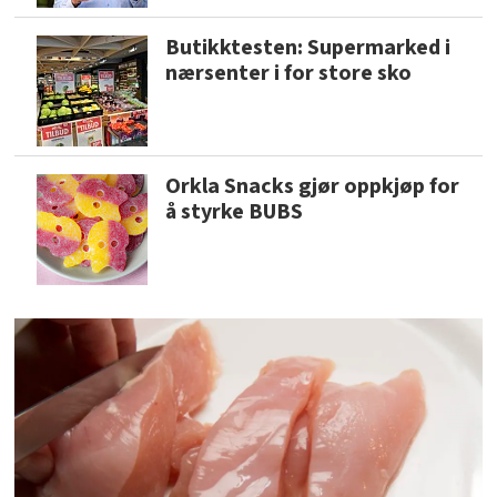
Butikktesten: Supermarked i
nærsenter i for store sko
Orkla Snacks gjør oppkjøp for
å styrke BUBS