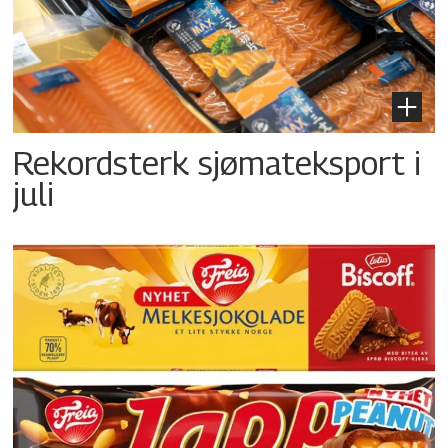
Rekordsterk sjømateksport i
juli