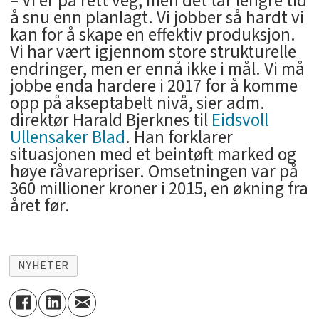
­­– Vi er på rett veg, men det tar lengre tid
å snu enn planlagt. Vi jobber så hardt vi
kan for å skape en effektiv produksjon.
Vi har vært igjennom store strukturelle
endringer, men er ennå ikke i mål. Vi må
jobbe enda hardere i 2017 for å komme
opp på akseptabelt nivå, sier adm.
direktør Harald Bjerknes til
Eidsvoll
Ullensaker Blad
. Han forklarer
situasjonen med et beintøft marked og
høye råvarepriser. Omsetningen var på
360 millioner kroner i 2015, en økning fra
året før.
NYHETER