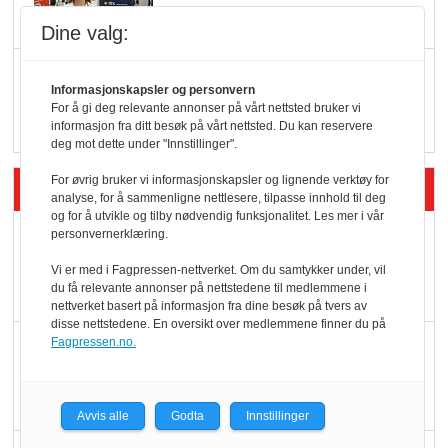
Dine valg:
Q passerte 1 milliard i
Informasjonskapsler og personvern
Rema i 2025
For å gi deg relevante annonser på vårt nettsted bruker vi
informasjon fra ditt besøk på vårt nettsted. Du kan reservere
deg mot dette under "Innstillinger".
For øvrig bruker vi informasjonskapsler og lignende verktøy for
Siste artikler - Økologisk
analyse, for å sammenligne nettlesere, tilpasse innhold til deg
og for å utvikle og tilby nødvendig funksjonalitet. Les mer i vår
Kolonihagens norske
personvernerklæring.
yoghurt: Trues av
Vi er med i Fagpressen-nettverket. Om du samtykker under, vil
du få relevante annonser på nettstedene til medlemmene i
melkemangel
nettverket basert på informasjon fra dine besøk på tvers av
disse nettstedene. En oversikt over medlemmene finner du på
Marit Kolby vant
Fagpressen.no.
Økologisk Norge sin
hederspris
Avvis alle
Godta
Innstillinger