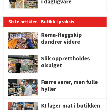
i dagligvare
Siste artikler - Butikk i praksis
Rema-flaggskip
dundrer videre
Slik opprettholdes
ølsalget
Færre varer, men fulle
hyller
KI lager mat i butikken