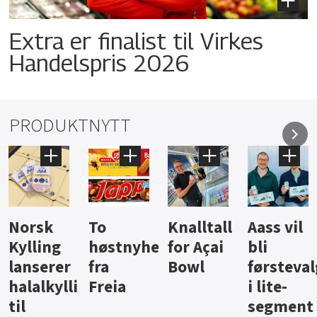
Extra er finalist til Virkes
Handelspris 2026
PRODUKTNYTT
Knalltall
Aass vil
Brus og
Hard
ter
for Açai
bli
jus fra
iste fra
Bowl
førstevalg
Berentsen
Hansa
i lite-
segment