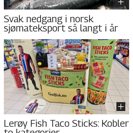
Svak nedgang i norsk
sjømateksport så langt i år
Lerøy Fish Taco Sticks: Kobler
to kategorier