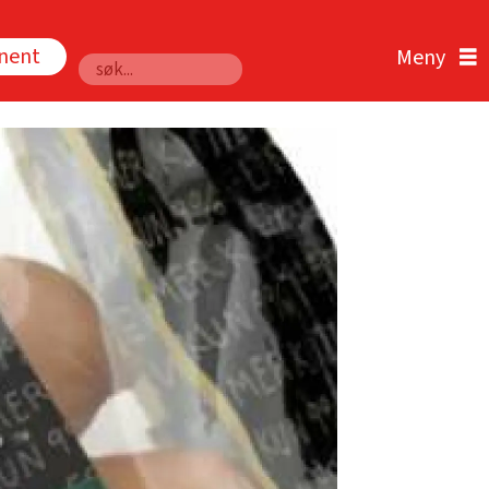
nnent
Søk