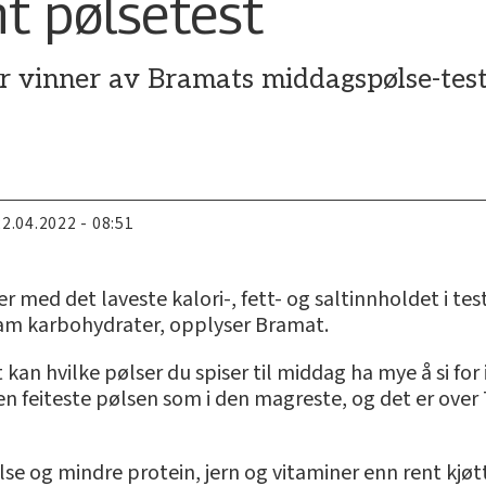
nt pølsetest
 vinner av Bramats middagspølse-test, 
22.04.2022 - 08:51
 med det laveste kalori-, fett- og saltinnholdet i te
ram karbohydrater, opplyser Bramat.
an hvilke pølser du spiser til middag ha mye å si for in
en feiteste pølsen som i den magreste, og det er over 7
e og mindre protein, jern og vitaminer enn rent kjøtt