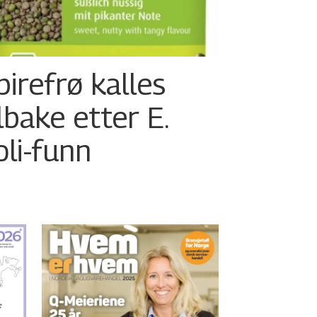
pirefrø kalles
ilbake etter E.
oli-funn