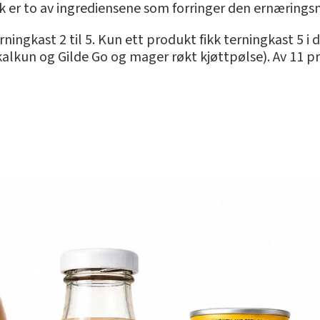
esk er to av ingrediensene som forringer den ernærings
rningkast 2 til 5. Kun ett produkt fikk terningkast 5 i
 kalkun og Gilde Go og mager røkt kjøttpølse). Av 11 p