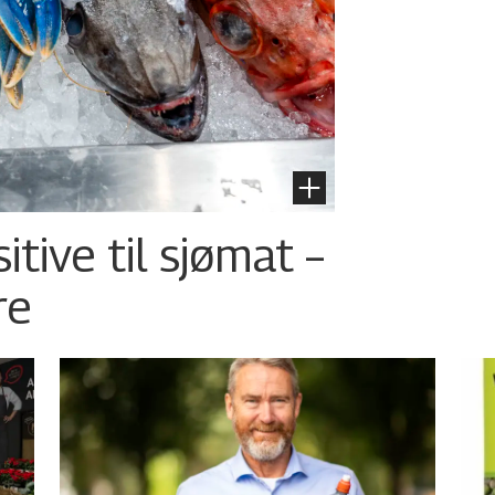
tive til sjømat –
re