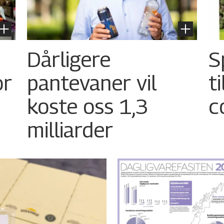
Dårligere
S
or
pantevaner vil
t
koste oss 1,3
c
milliarder