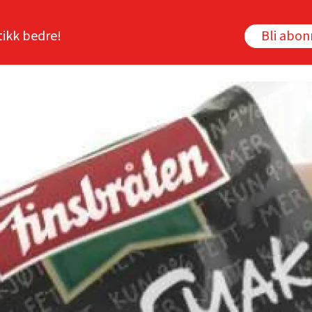
tikk bedre!
Bli abo