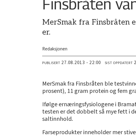
Finsbråten va
MerSmak fra Finsbråten er
er.
Redaksjonen
27.08.2013 - 22:00
PUBLISERT
SIST OPPDATERT
MerSmak fra Finsbråten ble testvinner
prosent), 11 gram protein og fem g
Ifølge ernæringsfysiologene i Bramat k
testen er det dobbelt så mye fett i d
saltinnhold.
Farseprodukter inneholder mer stivels