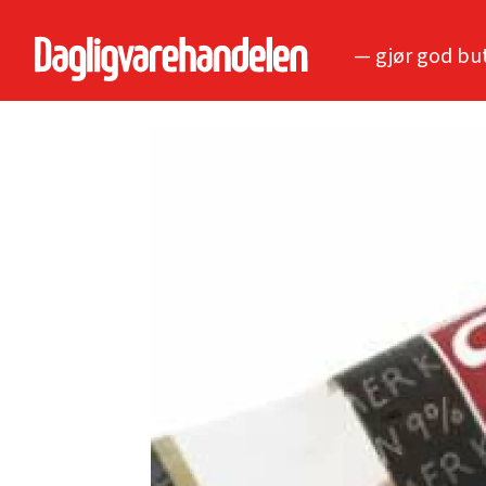
— gjør god bu