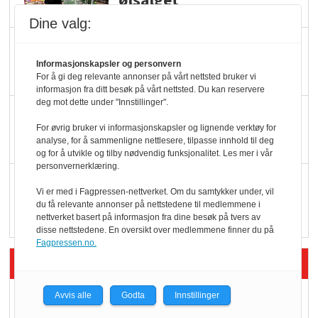
ølsalget
Dine valg:
Færre varer, men fulle
hyller
Informasjonskapsler og personvern
For å gi deg relevante annonser på vårt nettsted bruker vi
informasjon fra ditt besøk på vårt nettsted. Du kan reservere
deg mot dette under "Innstillinger".
KI lager mat i butikken
For øvrig bruker vi informasjonskapsler og lignende verktøy for
analyse, for å sammenligne nettlesere, tilpasse innhold til deg
og for å utvikle og tilby nødvendig funksjonalitet. Les mer i vår
personvernerklæring.
Q passerte 1 milliard i
Vi er med i Fagpressen-nettverket. Om du samtykker under, vil
Rema i 2025
du få relevante annonser på nettstedene til medlemmene i
nettverket basert på informasjon fra dine besøk på tvers av
disse nettstedene. En oversikt over medlemmene finner du på
Fagpressen.no.
Siste artikler - Økologisk
Kolonihagens norske
Avvis alle
Godta
Innstillinger