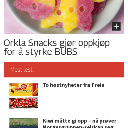
Orkla Snacks gjør oppkjøp
for å styrke BUBS
Mest lest:
To høstnyheter fra Freia
Kiwi måtte gi opp – nå prøver
Norgesgruppen-selskap seg