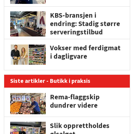
KBS-bransjen i
endring: Stadig større
serveringstilbud
Vokser med ferdigmat
i dagligvare
Siste artikler - Butikk i praksis
Rema-flaggskip
dundrer videre
Slik opprettholdes