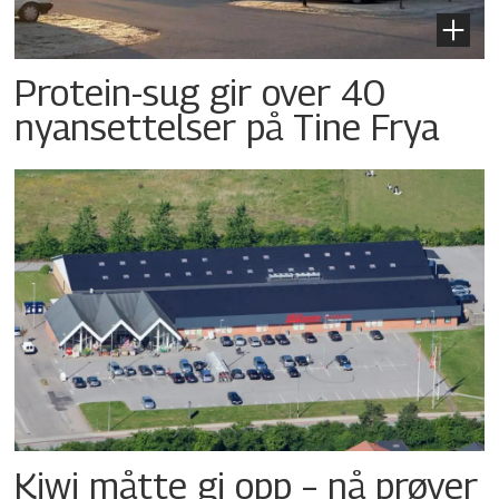
Protein-sug gir over 40
nyansettelser på Tine Frya
Kiwi måtte gi opp – nå prøver