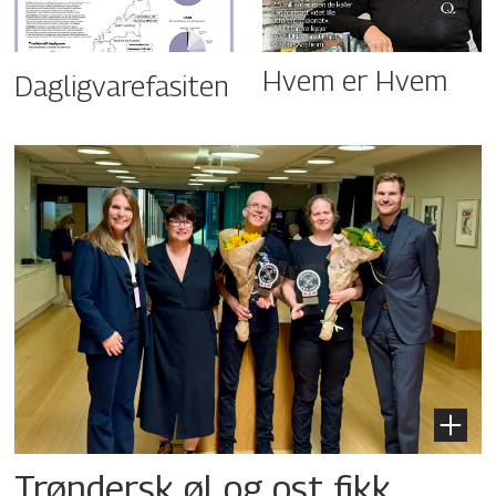
Hvem er Hvem
Dagligvarefasiten
Trøndersk øl og ost fikk