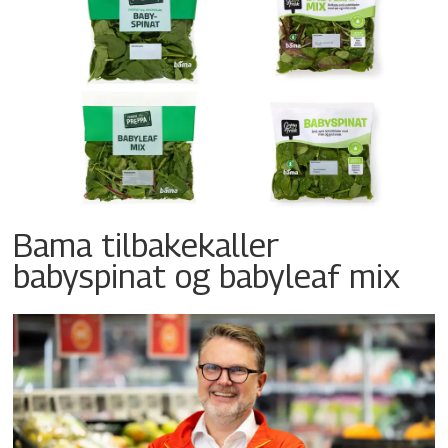
Bama tilbakekaller
babyspinat og babyleaf mix