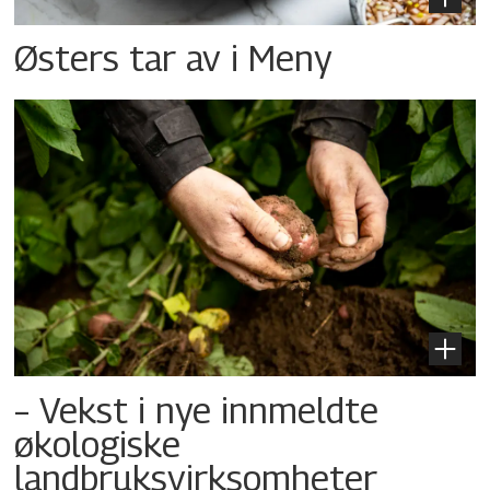
Østers tar av i Meny
– Vekst i nye innmeldte
økologiske
landbruksvirksomheter