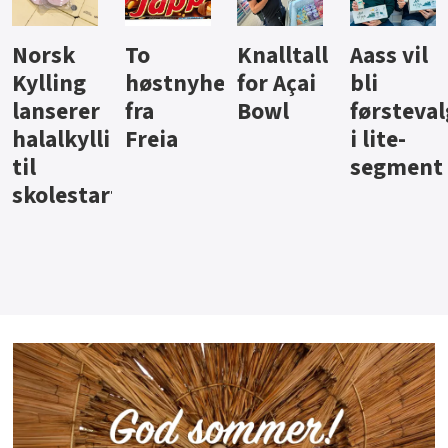
Knalltall
Aass vil
Brus og
Hard
ter
for Açai
bli
jus fra
iste fra
Bowl
førstevalg
Berentsen
Hansa
i lite-
segment