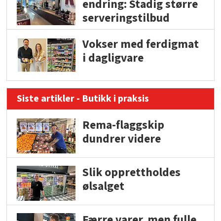
endring: Stadig større
serveringstilbud
Vokser med ferdigmat
i dagligvare
Siste artikler - Butikk i praksis
Rema-flaggskip
dundrer videre
Slik opprettholdes
ølsalget
Færre varer, men fulle