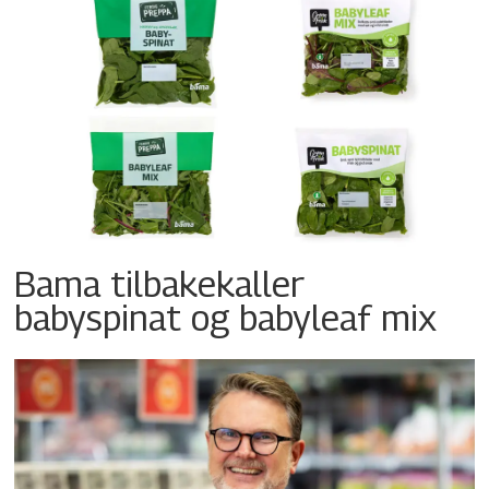
Bama tilbakekaller
babyspinat og babyleaf mix