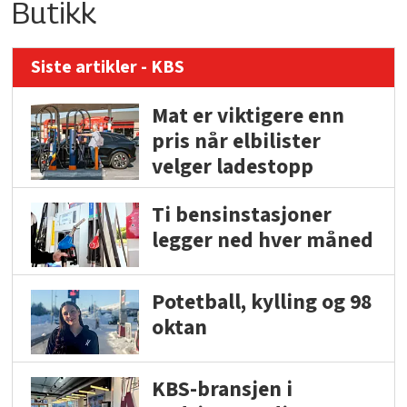
Butikk
Siste artikler - KBS
Mat er viktigere enn
pris når elbilister
velger ladestopp
Ti bensinstasjoner
legger ned hver måned
Potetball, kylling og 98
oktan
KBS-bransjen i