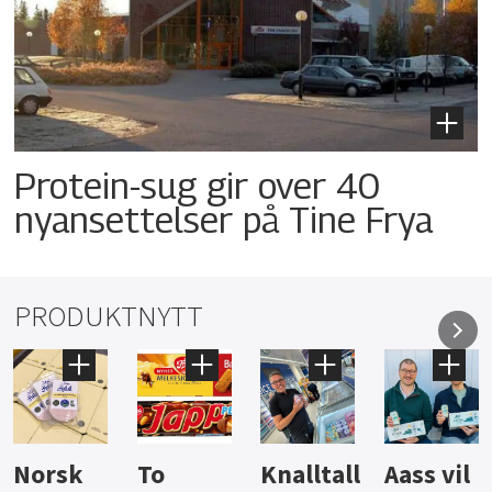
Protein-sug gir over 40
nyansettelser på Tine Frya
PRODUKTNYTT
Knalltall
Aass vil
Brus og
Hard