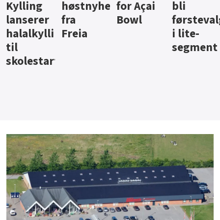
ter
for Açai
bli
jus fra
iste fra
Bowl
førstevalg
Berentsen
Hansa
i lite-
segment