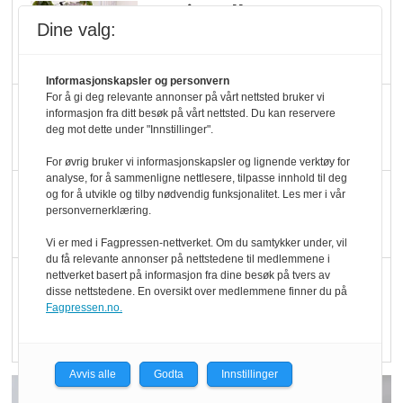
Marit Kolby vant
Dine valg:
Økologisk Norge sin
hederspris
Informasjonskapsler og personvern
For å gi deg relevante annonser på vårt nettsted bruker vi
Blir enklere å velge
informasjon fra ditt besøk på vårt nettsted. Du kan reservere
økologisk i butikkhylla
deg mot dette under "Innstillinger".
For øvrig bruker vi informasjonskapsler og lignende verktøy for
analyse, for å sammenligne nettlesere, tilpasse innhold til deg
Kolonihagen sliter
og for å utvikle og tilby nødvendig funksjonalitet. Les mer i vår
personvernerklæring.
med å få tak i nok melk
Vi er med i Fagpressen-nettverket. Om du samtykker under, vil
du få relevante annonser på nettstedene til medlemmene i
nettverket basert på informasjon fra dine besøk på tvers av
Rapport: Økokundene
disse nettstedene. En oversikt over medlemmene finner du på
er klare! Er markedet
Fagpressen.no.
det?
Avvis alle
Godta
Innstillinger