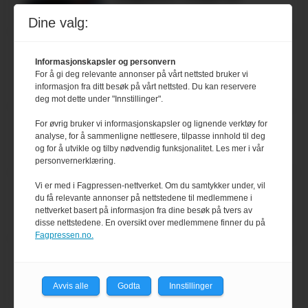
melkemangel
Dine valg:
Marit Kolby vant
Informasjonskapsler og personvern
Økologisk Norge sin
For å gi deg relevante annonser på vårt nettsted bruker vi
hederspris
informasjon fra ditt besøk på vårt nettsted. Du kan reservere
deg mot dette under "Innstillinger".
Blir enklere å velge
For øvrig bruker vi informasjonskapsler og lignende verktøy for
analyse, for å sammenligne nettlesere, tilpasse innhold til deg
økologisk i butikkhylla
og for å utvikle og tilby nødvendig funksjonalitet. Les mer i vår
personvernerklæring.
Vi er med i Fagpressen-nettverket. Om du samtykker under, vil
Kolonihagen sliter
du få relevante annonser på nettstedene til medlemmene i
med å få tak i nok melk
nettverket basert på informasjon fra dine besøk på tvers av
disse nettstedene. En oversikt over medlemmene finner du på
Fagpressen.no.
Rapport: Økokundene
er klare! Er markedet
Avvis alle
Godta
Innstillinger
det?