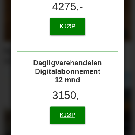
4275,-
KJØP
Nyhetsbrevet tar
sommerferie
Dagligvarehandelen
Digitalabonnement
12 mnd
3150,-
KJØP