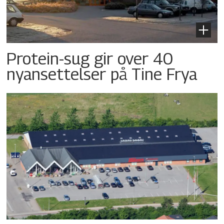
Protein-sug gir over 40
nyansettelser på Tine Frya