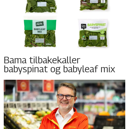
Bama tilbakekaller
babyspinat og babyleaf mix