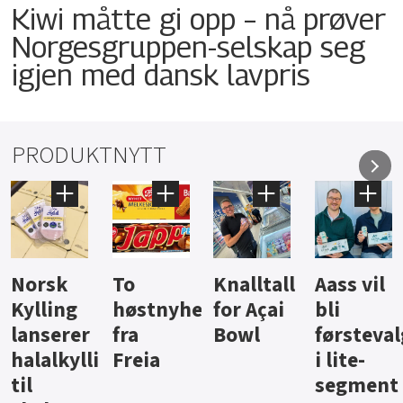
Kiwi måtte gi opp – nå prøver
Norgesgruppen-selskap seg
igjen med dansk lavpris
PRODUKTNYTT
Knalltall
Aass vil
Brus og
Hard
ter
for Açai
bli
jus fra
iste fra
Bowl
førstevalg
Berentsen
Hansa
i lite-
segment