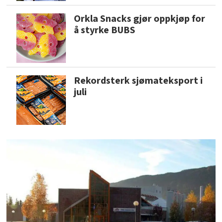
Orkla Snacks gjør oppkjøp for
å styrke BUBS
Rekordsterk sjømateksport i
juli