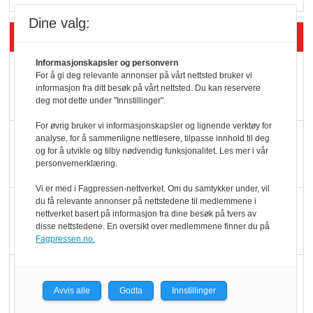
Dine valg:
Siste artikler - Butikk i praksis
Informasjonskapsler og personvern
Rema-flaggskip
For å gi deg relevante annonser på vårt nettsted bruker vi
dundrer videre
informasjon fra ditt besøk på vårt nettsted. Du kan reservere
deg mot dette under "Innstillinger".
For øvrig bruker vi informasjonskapsler og lignende verktøy for
Slik opprettholdes
analyse, for å sammenligne nettlesere, tilpasse innhold til deg
og for å utvikle og tilby nødvendig funksjonalitet. Les mer i vår
ølsalget
personvernerklæring.
Vi er med i Fagpressen-nettverket. Om du samtykker under, vil
du få relevante annonser på nettstedene til medlemmene i
Færre varer, men fulle
nettverket basert på informasjon fra dine besøk på tvers av
hyller
disse nettstedene. En oversikt over medlemmene finner du på
Fagpressen.no.
KI lager mat i butikken
Avvis alle
Godta
Innstillinger