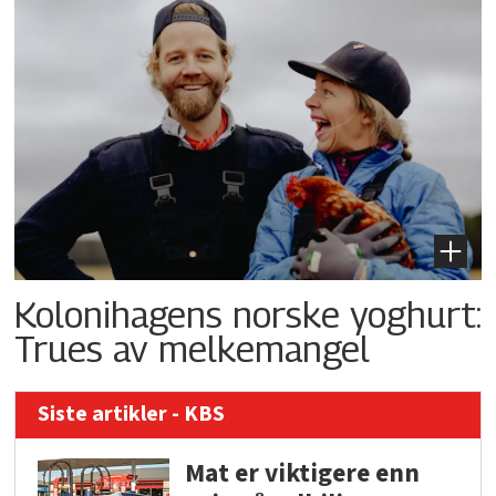
Kolonihagens norske yoghurt:
Trues av melkemangel
Siste artikler - KBS
Mat er viktigere enn