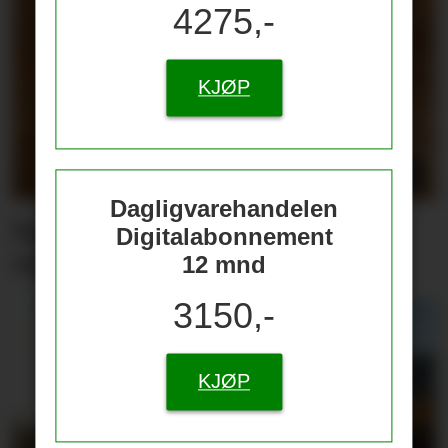
4275,-
KJØP
Dagligvarehandelen
Nyhetsbrevet tar
Digitalabonnement
sommerferie
12 mnd
3150,-
KJØP