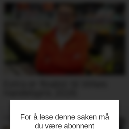
Extra er finalist til Virkes
Handelspris 2026
PRODUKTNYTT
For å lese denne saken må
du være abonnent