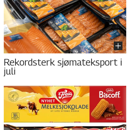
Rekordsterk sjømateksport i
juli