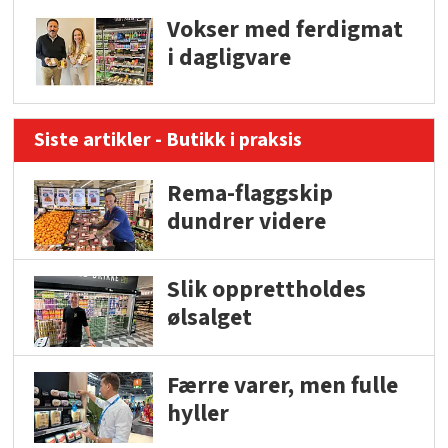
Vokser med ferdigmat
i dagligvare
Siste artikler - Butikk i praksis
Rema-flaggskip
dundrer videre
Slik opprettholdes
ølsalget
Færre varer, men fulle
hyller