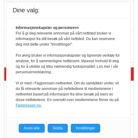
KI lager mat i butikken
Dine valg:
Informasjonskapsler og personvern
For å gi deg relevante annonser på vårt nettsted bruker vi
Q passerte 1 milliard i
informasjon fra ditt besøk på vårt nettsted. Du kan reservere
deg mot dette under "Innstillinger".
Rema i 2025
For øvrig bruker vi informasjonskapsler og lignende verktøy for
analyse, for å sammenligne nettlesere, tilpasse innhold til deg
og for å utvikle og tilby nødvendig funksjonalitet. Les mer i vår
Siste artikler - Økologisk
personvernerklæring.
Vi er med i Fagpressen-nettverket. Om du samtykker under, vil
Kolonihagens norske
du få relevante annonser på nettstedene til medlemmene i
nettverket basert på informasjon fra dine besøk på tvers av
yoghurt: Trues av
disse nettstedene. En oversikt over medlemmene finner du på
melkemangel
Fagpressen.no.
Marit Kolby vant
Avvis alle
Godta
Innstillinger
Økologisk Norge sin