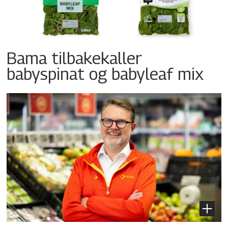
Bama tilbakekaller
babyspinat og babyleaf mix