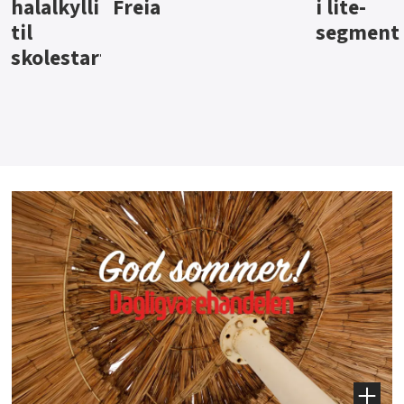
i lite-
segment