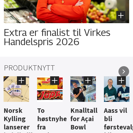
Extra er finalist til Virkes
Handelspris 2026
PRODUKTNYTT
Knalltall
Aass vil
Brus og
Hard
ter
for Açai
bli
jus fra
iste fra
Bowl
førstevalg
Berentsen
Hansa