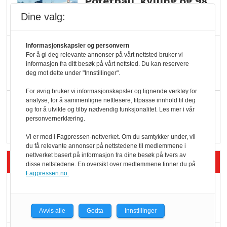
Potetball, kylling og 98
oktan
Dine valg:
KBS-bransjen i
Informasjonskapsler og personvern
For å gi deg relevante annonser på vårt nettsted bruker vi
endring: Stadig større
informasjon fra ditt besøk på vårt nettsted. Du kan reservere
deg mot dette under "Innstillinger".
serveringstilbud
For øvrig bruker vi informasjonskapsler og lignende verktøy for
analyse, for å sammenligne nettlesere, tilpasse innhold til deg
Vokser med ferdigmat
og for å utvikle og tilby nødvendig funksjonalitet. Les mer i vår
i dagligvare
personvernerklæring.
Vi er med i Fagpressen-nettverket. Om du samtykker under, vil
du få relevante annonser på nettstedene til medlemmene i
nettverket basert på informasjon fra dine besøk på tvers av
Siste artikler - Butikk i praksis
disse nettstedene. En oversikt over medlemmene finner du på
Fagpressen.no.
Rema-flaggskip
dundrer videre
Avvis alle
Godta
Innstillinger