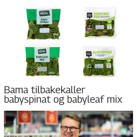
Bama tilbakekaller
babyspinat og babyleaf mix