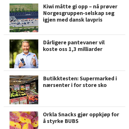
Kiwi måtte gi opp – nå prøver
Norgesgruppen-selskap seg
igjen med dansk lavpris
Dårligere pantevaner vil
koste oss 1,3 milliarder
Butikktesten: Supermarked i
nærsenter i for store sko
Orkla Snacks gjør oppkjøp for
å styrke BUBS