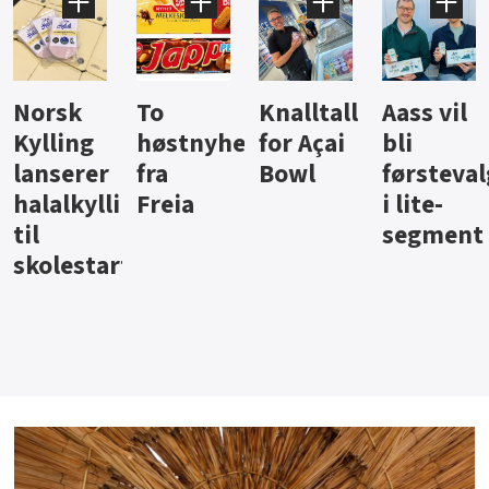
Knalltall
Aass vil
Brus og
Hard
ter
for Açai
bli
jus fra
iste fra
Bowl
førstevalg
Berentsen
Hansa
i lite-
segment