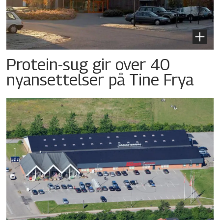
Protein-sug gir over 40
nyansettelser på Tine Frya