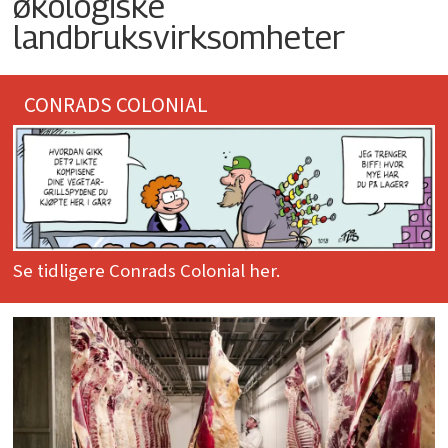
økologiske
landbruksvirksomheter
CONRADS COLONIAL
Se tidligere Conrads Colonial her.