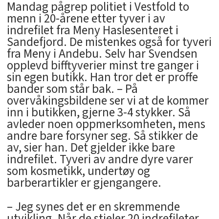
Mandag pågrep politiet i Vestfold to
menn i 20-årene etter tyver i av
indrefilet fra Meny Haslesenteret i
Sandefjord. De mistenkes også for tyveri
fra Meny i Andebu. Selv har Svendsen
opplevd bifftyverier minst tre ganger i
sin egen butikk. Han tror det er proffe
bander som står bak. – På
overvåkingsbildene ser vi at de kommer
inn i butikken, gjerne 3-4 stykker. Så
avleder noen oppmerksomheten, mens
andre bare forsyner seg. Så stikker de
av, sier han. Det gjelder ikke bare
indrefilet. Tyveri av andre dyre varer
som kosmetikk, undertøy og
barberartikler er gjengangere.
– Jeg synes det er en skremmende
utvikling. Når de stjeler 20 indrefileter,