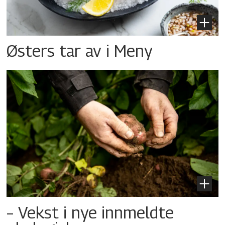
Østers tar av i Meny
– Vekst i nye innmeldte