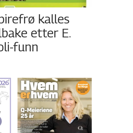
pirefrø kalles
ilbake etter E.
oli-funn