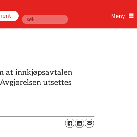
nnent
Søk
m at innkjøpsavtalen
Avgjørelsen utsettes