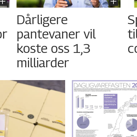
Dårligere
S
or
pantevaner vil
t
koste oss 1,3
c
milliarder