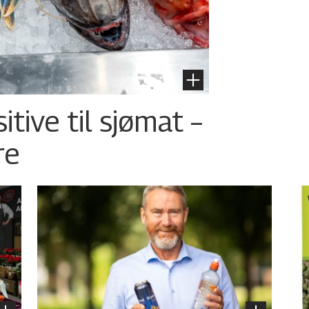
tive til sjømat –
re