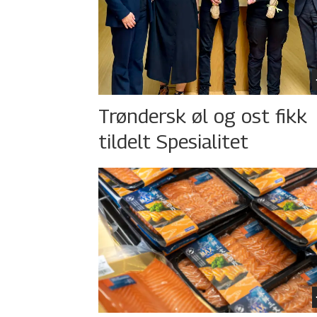
Trøndersk øl og ost fikk
tildelt Spesialitet