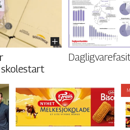
Dagligvarefasi
r
 skolestart
M