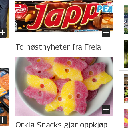
To høstnyheter fra Freia
Orkla Snacks gjør oppkjøp