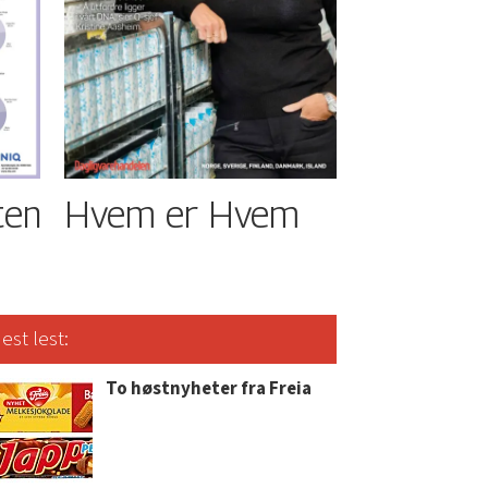
ten
Hvem er Hvem
est lest:
To høstnyheter fra Freia