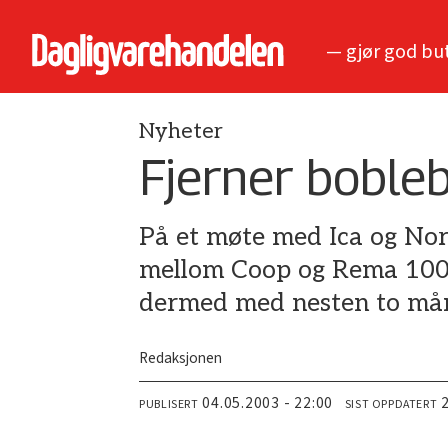
— gjør god bu
Nyheter
Fjerner boble
På et møte med Ica og Nor
mellom Coop og Rema 1000 
dermed med nesten to må
Redaksjonen
04.05.2003 - 22:00
PUBLISERT
SIST OPPDATERT