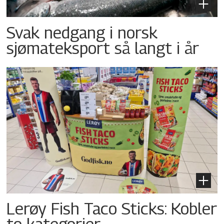
Svak nedgang i norsk
sjømateksport så langt i år
Lerøy Fish Taco Sticks: Kobler
to kategorier