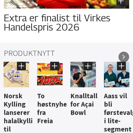
Extra er finalist til Virkes
Handelspris 2026
PRODUKTNYTT
Knalltall
Aass vil
Brus og
Hard
ter
for Açai
bli
jus fra
iste fra
Bowl
førstevalg
Berentsen
Hansa
i lite-
segment