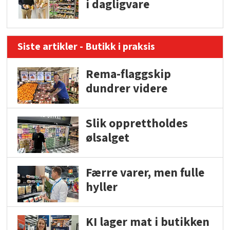
i dagligvare
Siste artikler - Butikk i praksis
Rema-flaggskip
dundrer videre
Slik opprettholdes
ølsalget
Færre varer, men fulle
hyller
KI lager mat i butikken