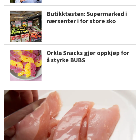
Butikktesten: Supermarked i
nærsenter i for store sko
Orkla Snacks gjør oppkjøp for
å styrke BUBS