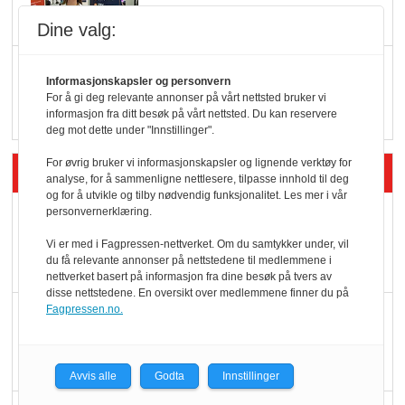
Dine valg:
Q passerte 1 milliard i
Informasjonskapsler og personvern
Rema i 2025
For å gi deg relevante annonser på vårt nettsted bruker vi
informasjon fra ditt besøk på vårt nettsted. Du kan reservere
deg mot dette under "Innstillinger".
For øvrig bruker vi informasjonskapsler og lignende verktøy for
Siste artikler - Økologisk
analyse, for å sammenligne nettlesere, tilpasse innhold til deg
og for å utvikle og tilby nødvendig funksjonalitet. Les mer i vår
personvernerklæring.
Kolonihagens norske
yoghurt: Trues av
Vi er med i Fagpressen-nettverket. Om du samtykker under, vil
du få relevante annonser på nettstedene til medlemmene i
melkemangel
nettverket basert på informasjon fra dine besøk på tvers av
disse nettstedene. En oversikt over medlemmene finner du på
Fagpressen.no.
Marit Kolby vant
Økologisk Norge sin
hederspris
Avvis alle
Godta
Innstillinger