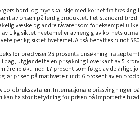
borgers bord, og mye skal skje med kornet fra tresking 
sent av prisen på ferdigproduktet. I et standard brød
akelig væske og andre råvarer som for eksempel ulike
av 1 kg siktet hvetemel er avhengig av kornets utmal
ete per kg siktet hvetemel. Altså benyttes rundt 58
deks for brød viser 26 prosents prisøkning fra septem
 i dag, utgjør dette en prisøkning i overkant av 5 kro
 fem årene økt med 17 prosent som følge av de årlige j
tgjør prisen på mathvete rundt 6 prosent av en brødpr
ordbruksavtalen. Internasjonale prissvingninger på k
 kan ha stor betydning for prisen på importerte brød