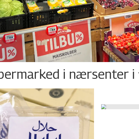
permarked i nærsenter i 