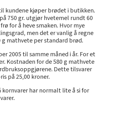
til kundene kjøper brødet i butikken.
 på 750 gr. utgjør hvetemel rundt 60
 frø for å heve smaken. Hvor mye
ingsgrad, men det er vanlig å regne
0 g mathvete per standard brød.
ber 2005 til samme måned i år. For et
ner. Kostnaden for de 580 g mathvete
ordbruksoppgjørene. Dette tilsvarer
is på 25,00 kroner.
ornvarer har normalt lite å si for
varer.