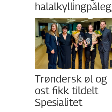
halalkylling­påleg
Trøndersk øl og
ost fikk tildelt
Spesialitet