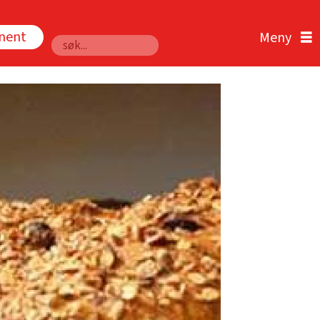
nnent
Søk