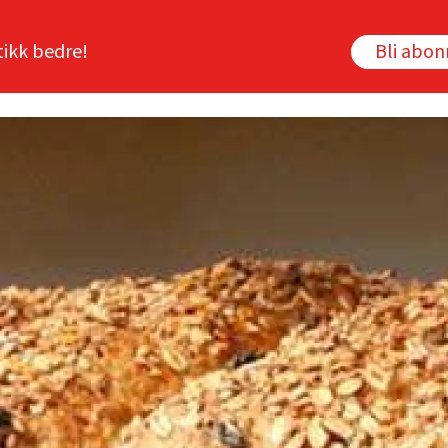
tikk bedre!
Bli abo