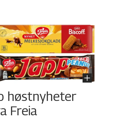
o høstnyheter
ra Freia