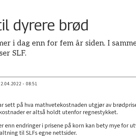
til dyrere brød
mer i dag enn for fem år siden. I samm
ser SLF.
22.04.2022 - 08:51
ar sett på hva mathvetekostnaden utgjør av brødprise
skostnader er altså holdt utenfor regnestykket.
r enn endringer i prisene på korn kan bety mye for utv
ltning til SLFs egne nettsider.