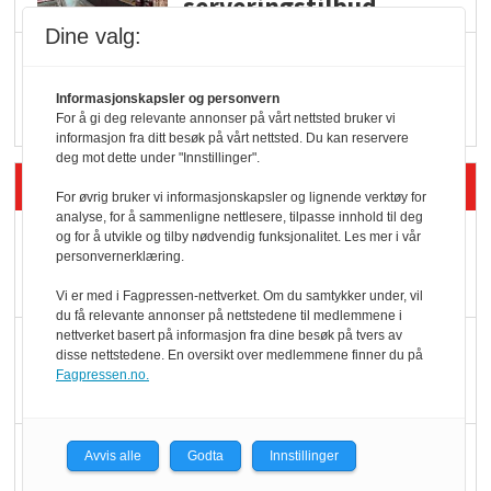
serveringstilbud
Dine valg:
Vokser med ferdigmat
i dagligvare
Informasjonskapsler og personvern
For å gi deg relevante annonser på vårt nettsted bruker vi
informasjon fra ditt besøk på vårt nettsted. Du kan reservere
deg mot dette under "Innstillinger".
Siste artikler - Butikk i praksis
For øvrig bruker vi informasjonskapsler og lignende verktøy for
analyse, for å sammenligne nettlesere, tilpasse innhold til deg
Rema-flaggskip
og for å utvikle og tilby nødvendig funksjonalitet. Les mer i vår
personvernerklæring.
dundrer videre
Vi er med i Fagpressen-nettverket. Om du samtykker under, vil
du få relevante annonser på nettstedene til medlemmene i
nettverket basert på informasjon fra dine besøk på tvers av
Slik opprettholdes
disse nettstedene. En oversikt over medlemmene finner du på
ølsalget
Fagpressen.no.
Færre varer, men fulle
Avvis alle
Godta
Innstillinger
hyller