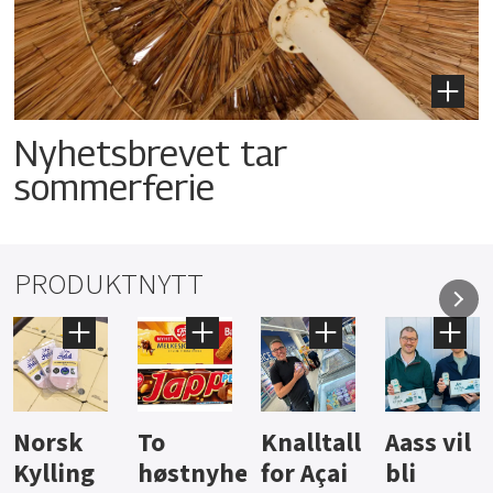
Nyhetsbrevet tar
sommerferie
PRODUKTNYTT
Knalltall
Aass vil
Brus og
Hard
ter
for Açai
bli
jus fra
iste fra