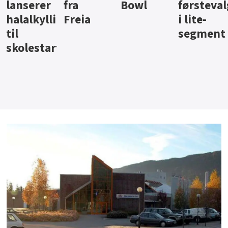
Bowl
førstevalg
Berentsen
Hansa
i lite-
segment