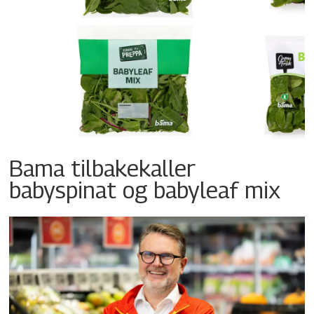
Bama tilbakekaller
babyspinat og babyleaf mix