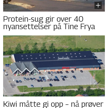
Protein-sug gir over 40
nyansettelser på Tine Frya
Kiwi måtte gi opp – nå prøver